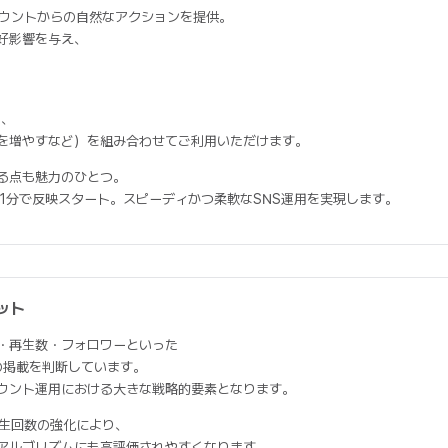
カウントからの自然なアクションを提供。
好影響を与え、
く、
を増やすなど）を組み合わせてご利用いただけます。
る点も魅力のひとつ。
短1分で反映スタート。スピーディかつ柔軟なSNS運用を実現します。
ット
・再生数・フォロワーといった
の掲載を判断しています。
ウント運用における大きな戦略的要素となります。
再生回数の強化により、
アルゴリズムにも高評価されやすくなります。