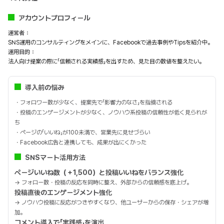
アカウントプロフィール
運営者：
SNS運用のコンサルティングをメインに、Facebookで過去事例やTipsを紹介中。
運用目的：
法人向け提案の際に「信頼される実績感」を出すため、見た目の数値を整えたい。
導入前の悩み
・フォロワー数が少なく、提案先で「影響力のなさ」を指摘される
・投稿のエンゲージメントが少なく、ノウハウ系投稿の信頼性が低く見られが
ち
・ページの「いいね」が100未満で、営業先に見せづらい
・Facebook広告と連携しても、成果が出にくかった
SNSマート活用方法
ページいいね数（＋1,500）と投稿いいねをバランス強化
→ フォロー数・投稿の反応を同時に整え、外部からの信頼感を底上げ。
投稿直後のエンゲージメント強化
→ ノウハウ投稿に反応がつきやすくなり、他ユーザーからの保存・シェアが増
加。
コメント導入で「実践感」を演出