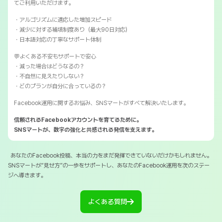
てご利用いただけます。
・アルゴリズムに適応した増加スピード
・減少に対する補填制度あり（最大90日対応）
・日本語対応の丁寧なサポート体制
💬よくある不安もサポートで安心
・減った場合はどうなるの？
・不自然に見えたりしない？
・どのプランが自分に合っているの？
Facebook運用に関するお悩み、SNSマートがすべて解決いたします。
信頼されるFacebookアカウントを育てるために。
SNSマートが、数字の強化と共感される発信を支えます。
あなたのFacebook投稿、本当の力をまだ発揮できていないだけかもしれません。
SNSマートが“見せ方”の一歩をサポートし、あなたのFacebook運用を次のステー
ジへ導きます。
よくある質問