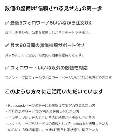
数値の整備は「信頼される見せ方」の第一歩
✅ 最低5フォロワー／5いいねから注文OK
まずは少量から、効果を実感しながらスタートできます。
✅ 最大90日間の無償補填サポート付き
減少があっても安心。継続的に効果を維持できます。
✅ フォロワー・いいね以外の数値も対応
コメント・プロフィールフォロワー・ページいいねなども強化できます。
このような方々にご活用いただいています
・Facebookページの第一印象を整えて集客力を高めたい方
・自社商品やサービスのPR効果を最大化したい方
・コンテンツに力を入れているのに結果が出ず悩んでいる方
・ネットショップやサービスの導線としてFacebookを活用したい方
・はじめてのSNS集客で、まずは“見られる状態”に整えたい方