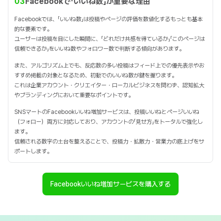
03
Facebookで「いいね数」が重要な理由
Facebookでは、「いいね数」は投稿やページの評価を数値化するもっとも基本
的な要素です。
ユーザーは投稿を目にした瞬間に、「どれだけ共感を得ているか」「このページは
信頼できるか」をいいね数やフォロワー数で判断する傾向があります。
また、アルゴリズム上でも、反応数の多い投稿はフィード上での優先表示やお
すすめ掲載の対象となるため、初動でのいいね数が鍵を握ります。
これは企業アカウント・クリエイター・ローカルビジネスを問わず、認知拡大
やブランディングにおいて重要なポイントです。
SNSマートのFacebookいいね増加サービスは、投稿いいねとページいいね
（フォロー）両方に対応しており、アカウントの「見せ方」をトータルで強化し
ます。
信頼される数字の土台を整えることで、投稿力・拡散力・営業力の底上げをサ
ポートします。
Facebookいいね増加サービスを購入する