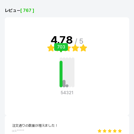
レビュー
[ 767 ]
4.78
/ 5
703
5
4
3
2
1
注文通りの数量が増えました！
ock*****