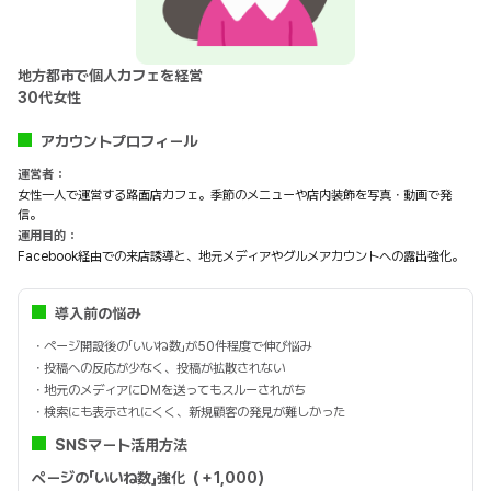
地方都市で個人カフェを経営
30代女性
アカウントプロフィール
運営者：
女性一人で運営する路面店カフェ。季節のメニューや店内装飾を写真・動画で発
信。
運用目的：
Facebook経由での来店誘導と、地元メディアやグルメアカウントへの露出強化。
導入前の悩み
・ページ開設後の「いいね数」が50件程度で伸び悩み
・投稿への反応が少なく、投稿が拡散されない
・地元のメディアにDMを送ってもスルーされがち
・検索にも表示されにくく、新規顧客の発見が難しかった
SNSマート活用方法
ページの「いいね数」強化（＋1,000）