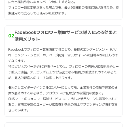
広告出稿前や急なキャンペーン時にもすぐ対応。
フォロワー数に変動があった場合でも、最大90日間の補填保証があるため、長
期運用でも安心してご活用いただけます。
Facebookフォロワー増加サービス導入による効果と
02
活用メリット
Facebookでフォロワー数を強化することで、投稿のエンゲージメント（いい
ね・コメント・シェア）や、ページ閲覧・WEBサイトへの誘導率が向上しやす
くなります。
特にビジネスページやEC連携ページでは、フォロワーの初速が広告効果やリー
チ拡大に直結。アルゴリズム上でも「反応の多い投稿」が拡散されやすくなるた
め、見込み顧客へのリーチ効率も上がります。
個人クリエイターやインフルエンサーにとっても、企業案件の依頼や協業の提
案が届きやすくなるなど、アカウントの“見せ方”が営業的な武器に。
SNSマートのフォロワー増加サービスは、こうした活用シーンに最適化されて
おり、実際に多数のユーザーが広告費対効果の向上やブランディング強化を実
現しています。