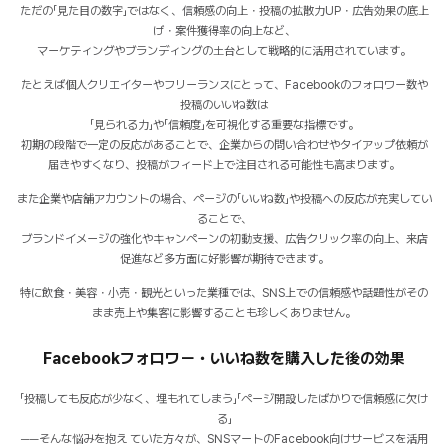
ただの「見た目の数字」ではなく、信頼感の向上・投稿の拡散力UP・広告効果の底上
げ・案件獲得率の向上など、
マーケティングやブランディングの土台として戦略的に活用されています。
たとえば個人クリエイターやフリーランスにとって、Facebookのフォロワー数や
投稿のいいね数は
「見られる力」や「信頼度」を可視化する重要な指標です。
初期の段階で一定の反応があることで、企業からの問い合わせやタイアップ依頼が
届きやすくなり、投稿がフィード上で注目される可能性も高まります。
また企業や店舗アカウントの場合、ページの「いいね数」や投稿への反応が充実してい
ることで、
ブランドイメージの強化やキャンペーンの初動支援、広告クリック率の向上、来店
促進など多方面に好影響が期待できます。
特に飲食・美容・小売・観光といった業種では、SNS上での信頼感や話題性がその
まま売上や集客に影響することも珍しくありません。
Facebookフォロワー・いいね数を購入した後の効果
「投稿しても反応が少なく、埋もれてしまう」「ページ開設したばかりで信頼感に欠け
る」
──そんな悩みを抱え ていた方々が、SNSマートのFacebook向けサービスを活用