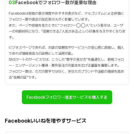
03
Facebookでフォロワー数が重要な理由
Facebookは投稿の表示頻度やおすすめ表示など、アルゴリズムによる評価に
フォロワー数や直近の反応率が大きく影響しています。
また、ページや投稿を見たときに“フォロワー◯◯人”という表示は、ユーザ
ーの判断材料になり、「信頼できる」「人気がある」という印象を与えやすくなりま
す。
ビジネスページであれば、お店の信頼性やサービスへの安心感に直結し、個人
であれば情報発信力の証明として活用可能。
SNSマートのサービスでは、こうした“数字の見せ方”を最適化し、新規フォロ
ー・エンゲージメント獲得・案件受注の可能性を広げる基盤を構築します。
フォロワー数は、ただの数字ではなく、あなたのブランドや活動の価値を高め
る“信頼の証”です。
Facebookフォロワー増加サービスを購入する
Facebookいいねを増やすサービス