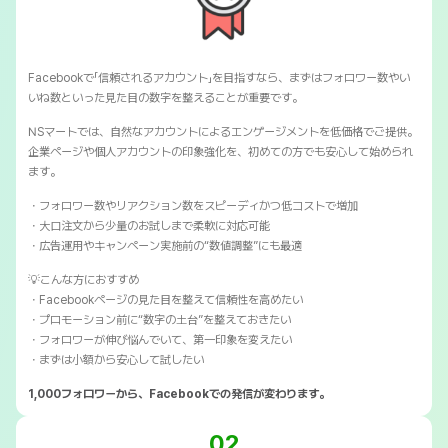
Facebookで「信頼されるアカウント」を目指すなら、まずはフォロワー数やい
いね数といった見た目の数字を整えることが重要です。
NSマートでは、自然なアカウントによるエンゲージメントを低価格でご提供。
企業ページや個人アカウントの印象強化を、初めての方でも安心して始められ
ます。
・フォロワー数やリアクション数をスピーディかつ低コストで増加
・大口注文から少量のお試しまで柔軟に対応可能
・広告運用やキャンペーン実施前の“数値調整”にも最適
💡こんな方におすすめ
・Facebookページの見た目を整えて信頼性を高めたい
・プロモーション前に“数字の土台”を整えておきたい
・フォロワーが伸び悩んでいて、第一印象を変えたい
・まずは小額から安心して試したい
1,000フォロワーから、Facebookでの発信が変わります。
02