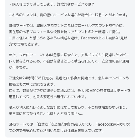
・購入後にすぐ減ってしまう、詐欺的なサービスでは？
これらのリスクは、質の低いサービスを選んだ場合に生じることがあります。
SNSマートでは、韓国人アカウントまたはグローバルアカウントを中心に、
実在感のあるプロフィールや投稿を持つアカウントのみを厳選して提供。
一目で怪しいと感じられるような構成を避け、Facebook上でも自然な“見せ
方”が実現できます。
また、フォロワー・いいねは急激に増やさず、アルゴリズムに配慮したスピー
ドで付与されるため、不自然な動きとして検出されにくく、安全性の高い運用
が可能です。
ご注文は24時間365日対応。最短1分で作業を開始でき、急なキャンペーンや
投稿にも柔軟に対応できます。
さらに、数値がわずかに減少した場合には、最大90日間の無償補填サポートを
用意しており、効果の安定性も確保されています。
購入が他人にバレるような設計にはなっておらず、不自然な増加がない限り、
第三者に気づかれることはほとんどありません。
SNSマートでは、「自然さ」「安全性」「即応力」を大切にし、Facebook運用が初め
ての方でも安心してご利用いただける仕組みを整えています。