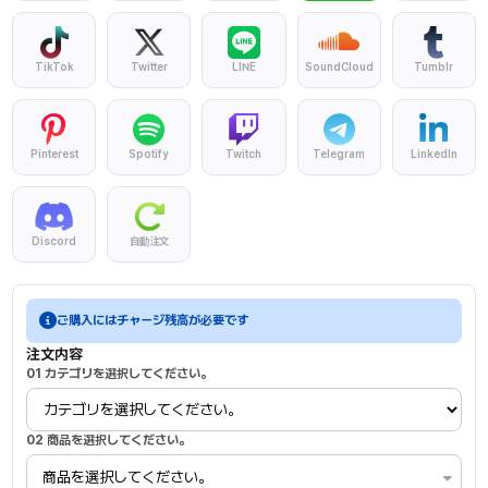
TikTok
Twitter
LINE
SoundCloud
Tumblr
Pinterest
Spotify
Twitch
Telegram
LinkedIn
Discord
自動注文
Facebook
会員登録後、チャージしてからご注文ください。
ご購入にはチャージ残高が必要です
注文内容
01 カテゴリを選択してください。
02 商品を選択してください。
商品を選択してください。