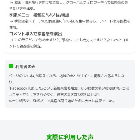
→ 韓国・海外旅行客向けを意識し、グローバルフォロワー中心で信頼性のあ
る見せ方を構築。
季節メニュー投稿に「いいね」増加
→ 季節限定スイーツの投稿直後に「いいね」を集中付与し、フィード表示回数を
増加。
コメント導入で接客感を演出
→「このラテどこで飲めますか？」「予約なしでも大丈夫ですか？」といったコメ
ントで親近感を創出。
利用者の声
ページの「いいね」が増えてから、地域のまとめサイトに掲載されるようにな
り、
「Facebook見ま した」という新規来店も増加。いいね数の多い投稿は地元コミ
ュニティでシェアされやすく、週末の集客数が2割以上UP。
広告に頼らず、SNSだけで集客が回り始めたのは大きな成果でした。
実際に利用した声