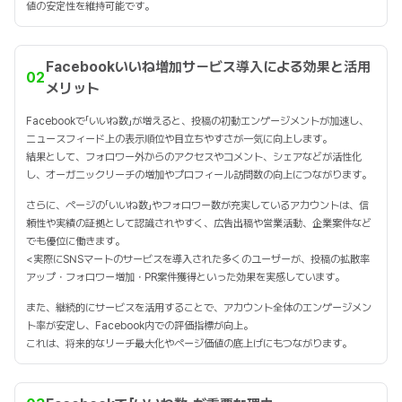
値の安定性を維持可能です。
Facebookいいね増加サービス導入による効果と活用
02
メリット
Facebookで「いいね数」が増えると、投稿の初動エンゲージメントが加速し、
ニュースフィード上の表示順位や目立ちやすさが一気に向上します。
結果として、フォロワー外からのアクセスやコメント、シェアなどが活性化
し、オーガニックリーチの増加やプロフィール訪問数の向上につながります。
さらに、ページの「いいね数」やフォロワー数が充実しているアカウントは、信
頼性や実績の証拠として認識されやすく、広告出稿や営業活動、企業案件など
でも優位に働きます。
<実際にSNSマートのサービスを導入された多くのユーザーが、投稿の拡散率
アップ・フォロワー増加・PR案件獲得といった効果を実感しています。
また、継続的にサービスを活用することで、アカウント全体のエンゲージメン
ト率が安定し、Facebook内での評価指標が向上。
これは、将来的なリーチ最大化やページ価値の底上げにもつながります。