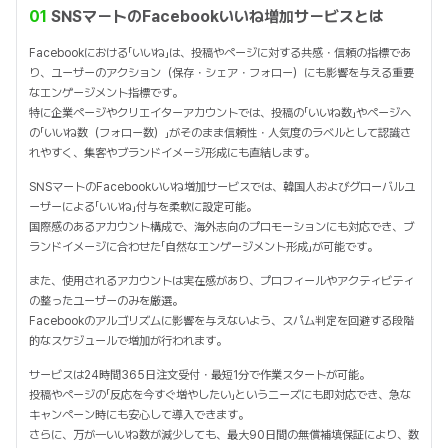
01
SNSマートのFacebookいいね増加サービスとは
Facebookにおける「いいね」は、投稿やページに対する共感・信頼の指標であ
り、ユーザーのアクション（保存・シェア・フォロー）にも影響を与える重要
なエンゲージメント指標です。
特に企業ページやクリエイターアカウントでは、投稿の「いいね数」やページへ
の「いいね数（フォロー数）」がそのまま信頼性・人気度のラベルとして認識さ
れやすく、集客やブランドイメージ形成にも直結します。
SNSマートのFacebookいいね増加サービスでは、韓国人およびグローバルユ
ーザーによる「いいね」付与を柔軟に設定可能。
国際感のあるアカウント構成で、海外志向のプロモーションにも対応でき、ブ
ランドイメージに合わせた「自然なエンゲージメント形成」が可能です。
また、使用されるアカウントは実在感があり、プロフィールやアクティビティ
の整ったユーザーのみを厳選。
Facebookのアルゴリズムに影響を与えないよう、スパム判定を回避する段階
的なスケジュールで増加が行われます。
サービスは24時間365日注文受付・最短1分で作業スタートが可能。
投稿やページの「反応を今すぐ増やしたい」というニーズにも即対応でき、急な
キャンペーン時にも安心して導入できます。
さらに、万が一いいね数が減少しても、最大90日間の無償補填保証により、数