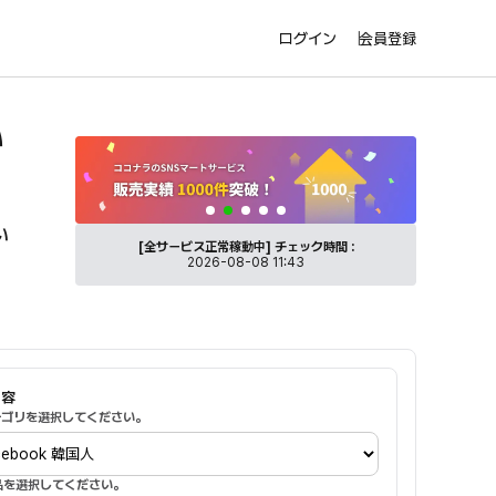
ログイン
会員登録
い
トを活性化。
SNSマートのココナラ出品サービス紹介バナー
い
[全サービス正常稼動中]
チェック時間 :
康
2026-08-08 11:43
内容
カテゴリを選択してください。
商品を選択してください。