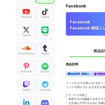
Facebook
YouTube
TikTok
Facebook
Facebook 韓
Twitter
LINE
商品説
SoundCloud
Tumblr
商品説明
Pinterest
Spotify
開始時間:
情報なし
作業速
リンク入力する際には「注文リ
リンクの誤入力による注文は
Twitch
Telegram
[ サービス内容 ]
• 実際の30代韓国人女性から
• 注文後🕣平均1分以内に作