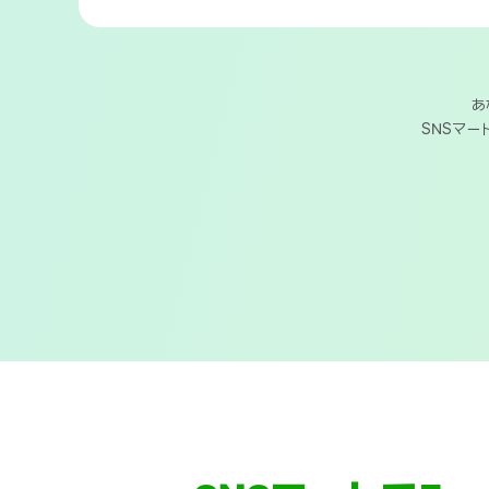
あ
SNSマー