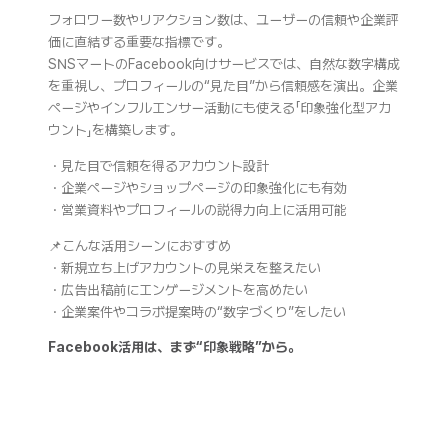
フォロワー数やリアクション数は、ユーザーの信頼や企業評
価に直結する重要な指標です。
SNSマートのFacebook向けサービスでは、自然な数字構成
を重視し、プロフィールの“見た目”から信頼感を演出。企業
ページやインフルエンサー活動にも使える「印象強化型アカ
ウント」を構築します。
・見た目で信頼を得るアカウント設計
・企業ページやショップページの印象強化にも有効
・営業資料やプロフィールの説得力向上に活用可能
📌こんな活用シーンにおすすめ
・新規立ち上げアカウントの見栄えを整えたい
・広告出稿前にエンゲージメントを高めたい
・企業案件やコラボ提案時の“数字づくり”をしたい
Facebook活用は、まず“印象戦略”から。