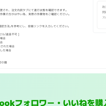
政
変更され、注文内訳タブにて進行状態を確認できます。
問
の作業の方がはやい為、実際の作業物をご確認ください。
ス
の確認方法」を参考にし、投稿リンクを入力してください。
セル/返金不可 ]
の場合
場合
更された場合
用した場合
00個
ebookフォロワー・いいねを