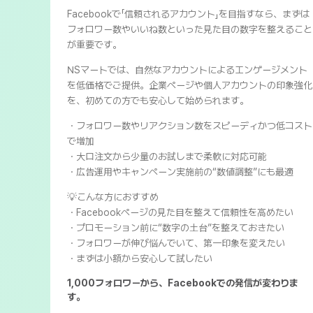
Facebookで「信頼されるアカウント」を目指すなら、まずは
フォロワー数やいいね数といった見た目の数字を整えること
が重要です。
NSマートでは、自然なアカウントによるエンゲージメント
を低価格でご提供。企業ページや個人アカウントの印象強化
を、初めての方でも安心して始められます。
・フォロワー数やリアクション数をスピーディかつ低コスト
で増加
・大口注文から少量のお試しまで柔軟に対応可能
・広告運用やキャンペーン実施前の“数値調整”にも最適
💡こんな方におすすめ
・Facebookページの見た目を整えて信頼性を高めたい
・プロモーション前に“数字の土台”を整えておきたい
・フォロワーが伸び悩んでいて、第一印象を変えたい
・まずは小額から安心して試したい
1,000フォロワーから、Facebookでの発信が変わりま
す。