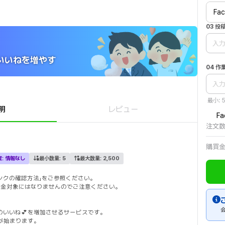
Fa
03 
国人いいねを増やす
04 
最小: 5
明
レビュー
F
注文
購買
度:
情報なし
最小数量:
5
最大数量:
2,500
ンクの確認方法」をご参照ください。
返金対象にはなりませんのでご注意ください。
のいいね💕を増加させるサービスです。
業が始まります。