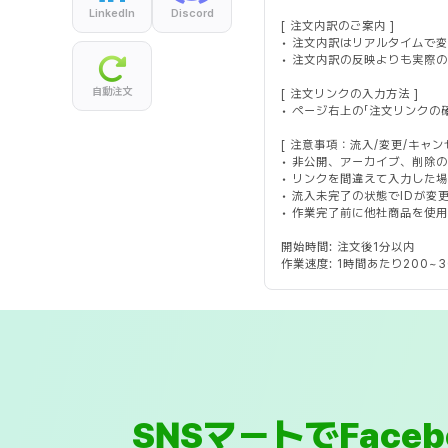
LinkedIn
Discord
[ 注文内訳のご案内 ]
• 注文内訳はリアルタイムで
• 注文内訳の反映よりも実際
自動注文
[ 注文リンクの入力方法 ]
• ページ右上の「注文リンク
[ 注意事項：流入/変更/キャン
• 非公開、アーカイブ、削除
• リンクを間違えて入力した
• 流入未完了の状態でIDが変
• 作業完了前に他社商品を使
開始時間: 注文後1分以内
作業速度: 1時間あたり200~3
SNSマートでFac