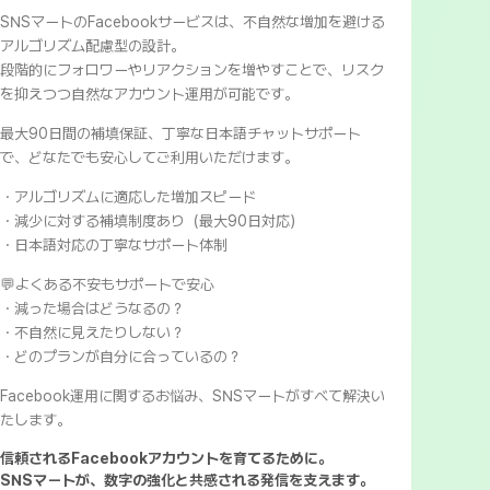
SNSマートのFacebookサービスは、不自然な増加を避ける
アルゴリズム配慮型の設計。
段階的にフォロワーやリアクションを増やすことで、リスク
を抑えつつ自然なアカウント運用が可能です。
最大90日間の補填保証、丁寧な日本語チャットサポート
で、どなたでも安心してご利用いただけます。
・アルゴリズムに適応した増加スピード
・減少に対する補填制度あり（最大90日対応）
・日本語対応の丁寧なサポート体制
💬よくある不安もサポートで安心
・減った場合はどうなるの？
・不自然に見えたりしない？
・どのプランが自分に合っているの？
Facebook運用に関するお悩み、SNSマートがすべて解決い
たします。
信頼されるFacebookアカウントを育てるために。
SNSマートが、数字の強化と共感される発信を支えます。