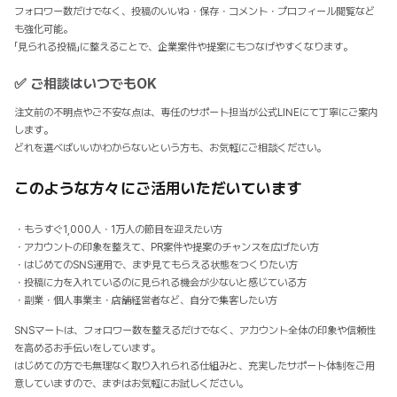
フォロワー数だけでなく、投稿のいいね・保存・コメント・プロフィール閲覧など
も強化可能。
「見られる投稿」に整えることで、企業案件や提案にもつなげやすくなります。
✅ ご相談はいつでもOK
注文前の不明点やご不安な点は、専任のサポート担当が公式LINEにて丁寧にご案内
します。
どれを選べばいいかわからないという方も、お気軽にご相談ください。
このような方々にご活用いただいています
・もうすぐ1,000人・1万人の節目を迎えたい方
・アカウントの印象を整えて、PR案件や提案のチャンスを広げたい方
・はじめてのSNS運用で、まず見てもらえる状態をつくりたい方
・投稿に力を入れているのに見られる機会が少ないと感じている方
・副業・個人事業主・店舗経営者など、自分で集客したい方
SNSマートは、フォロワー数を整えるだけでなく、アカウント全体の印象や信頼性
を高めるお手伝いをしています。
はじめての方でも無理なく取り入れられる仕組みと、充実したサポート体制をご用
意していますので、まずはお気軽にお試しください。