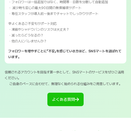
・フォロワーは一括追加ではなく、時間帯・日数を分散して自動追加
・ 減少時も安心の最大90日間の無償補填サポート
・専任スタッフが導入前〜後までチャットでしっかりサポート
💬よくあるご不安もサポート対応
・凍結やシャドウバンのリスクは大丈夫？
・減ったらどうなるの？
・他の人にバレませんか？
フォロワーを増やすことに「不安」を感じている方ほど、SNSマートを選ばれて
います。
信頼されるアカウントを目指す第一歩として、SNSマートのサービスをぜひご活用
ください。
ご自身のペースに合わせて、無理なく始められる仕組みをご用意しています。
よくある質問