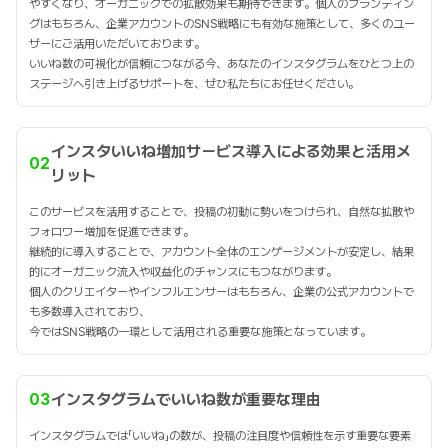
やすくなり、オーガニックでの拡散効果も期待できます。個人のブランディン
グはもちろん、企業アカウントのSNS戦略にも有効な施策として、多くのユー
ザーにご活用いただいております。
いいね数の可視化が信頼につながる今、あなたのインスタグラムをひとつ上の
ステージへ引き上げるサポートを、ぜひ私たちにお任せください。
インスタいいね増加サービス導入による効果と活用メ
02
リット
このサービスを活用することで、投稿の初動に勢いをつけられ、自然な拡散や
フォロワー増加を促進できます。
継続的に導入することで、アカウント全体のエンゲージメントが安定し、結果
的にオーガニック流入や収益化のチャンスにもつながります。
個人のクリエイターやインフルエンサーはもちろん、企業の公式アカウントで
も多数導入されており、
今ではSNS戦略の一環として活用される重要な施策となっています。
03
インスタグラムでいいね数が重要な理由
インスタグラムでは「いいね」の数が、投稿の注目度や信頼性を示す重要な要素