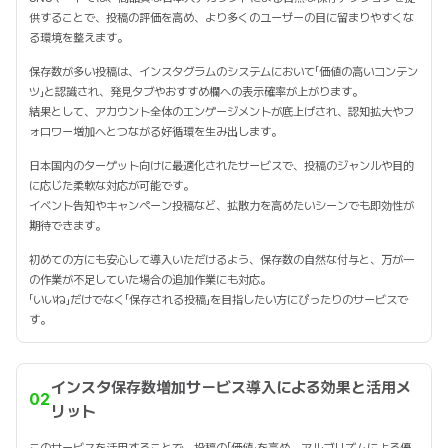
供することで、投稿の評価を高め、より多くのユーザーの目に留まりやすくな
る環境を整えます。
保存数が多い投稿は、インスタグラムのシステムにおいて「価値の高いコンテン
ツ」と認識され、発見タブやおすすめ欄への表示確率が上がります。
結果として、アカウント全体のエンゲージメントが底上げされ、認知拡大やフ
ォロワー増加へとつながる好循環を生み出します。
日本国内のターゲット向けに最適化されたサービスで、投稿のジャンルや目的
に応じた柔軟な対応が可能です。
イベント告知やキャンペーン投稿など、拡散力を高めたいシーンでも即効性が
期待できます。
初めての方にも安心して導入いただけるよう、保存数の自然な付与と、万が一
の作業が不足していた場合の追加作業にも対応。
「いいね」だけでなく「保存される投稿」を目指したい方にぴったりのサービスで
す。
インスタ保存数増加サービス導入による効果と活用メ
02
リット