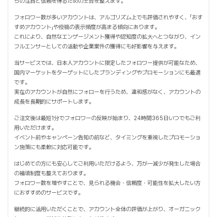
らの注目と信頼を得るための土台を整えます。
フォロワー数が多いアカウントは、アルゴリズム上でも評価されやすく、「おす
すめアカウント」や投稿の表示頻度が高まる傾向にあります。
これにより、自然なエンゲージメント獲得や認知度の拡大へとつながり、イン
フルエンサーとしての活動や企業案件の獲得にも好影響を与えます。
当サービスでは、日本人アカウントに限定したフォロワー提供が可能なため、
国内マーケットをターゲットにしたブランディングやプロモーションにも最適
です。
実在のアカウントが自然にフォローを行うため、違和感がなく、アカウントの
成長を長期的にサポートします。
ご注文後は最短1分でフォロワーの反映が始まり、24時間365日いつでもご利
用いただけます。
イベント前やキャンペーン告知の前など、タイミングを重視したプロモーショ
ン施策にも柔軟に対応可能です。
はじめての方にも安心してご利用いただけるよう、万が一減少が発生した場合
の補填制度も整えております。
フォロワー数を増やすことで、見られる機会・信頼度・可能性を拡大したい方
におすすめのサービスです。
継続的に活用いただくことで、アカウント全体の評価が上がり、オーガニック