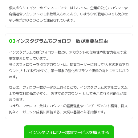
個人のクリエイターやインフルエンサーはもちろん、企業の公式アカウントや
店舗運営アカウントでも多数導入されており、いまやSNS戦略の中でも欠かせ
ない施策のひとつとして注目されています。
03
インスタグラムでフォロワー数が重要な理由
インスタグラムでは「フォロワー数」が、アカウントの信頼性や影響力を示す重
要な要素となっています。
多くのフォロワーを持つアカウントは、閲覧ユーザーに対して「人気のあるアカ
ウント」として映りやすく、第一印象の強化やブランド価値の向上にもつながり
ます。
さらに、フォロワー数が一定以上あることで、インスタグラムのアルゴリズム
上でも有利に働きやすく、「おすすめアカウント」として表示される可能性が高
まります。
つまり、フォロワー数はアカウントの露出強化やエンゲージメント獲得、将来
的なオーガニック成長に直結する、大切な基盤となる指標です。
インスタフォロワー増加サービスを購入する