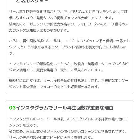
と活用メリット
リール再生回数を強化することで、アルゴリズムが「注目コンテンツ」として評
価しやすくなり、発見タブへの掲載チャンスが大幅にアップします。
結果的にオーガニックでの拡散力が高まり、フォロワー外へのリーチ獲得やア
カウントの認知拡大にもつながります。
さらに、再生回数が多いリールは、ユーザーに「バズっている＝信頼できるアカ
ウント」という印象を与えるため、ブランド価値や影響力の向上にも直結しま
す。
インフルエンサーの活動強化はもちろん、飲食店・美容師・ショップなどのビ
ジネス活用でも、販促や集客の一環として導入されています。
継続的に活用すれば、リール投稿全体の評価も底上げされ、将来的なエンゲー
ジメント率や保存・フォローの向上にも好影響を与えます。
03
インスタグラムでリール再生回数が重要な理由
インスタグラムの中で、リールは最もAIアルゴリズムによる評価が強く働くコ
ンテンツ形式です。
そのため、再生回数が多い＝人々の関心が高いコンテンツと判断されやすく、
リールの表示回数や拡散スピードに大きく影響します。