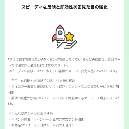
スピーディな反映と即効性ある見た目の強化
「すぐに数字を整えたい」「タイミングを逃したくない」そんな声に応え、SNSマー
トでは注文から最短1分で作業がスタート。
スピーディな反映により、多くのお客様が当日中に変化を感じられています。
・平日・休日問わず365日対応・注文受付可能
・フォロワー追加と同時にいいね・保存・コメントなどの拡張サービスも併用
可能
・数値の変化が投稿のパフォーマンスにも好影響を与え、リーチ増加のきっか
けに
📌こんな活用シーンにおすすめ
・イベント開催、キャンペーン直前のアカウント強化
・新商品のリリースに向けて、事前の土台作り