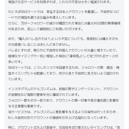
増加させるサービスを利用すれば、これらの不安は大きく軽減されます。
たとえばSNSマートでは、実在する日本人アカウントを厳選し、不自然なスピ
ードでの増加を避ける仕組みを導入しています。
さらに、万が一フォロワーの減少が確認された場合には最大90日間の無償補填
があるため、安心して継続的にご利用いただけます。
また、「購入がバレるのでは？」という不安についても、現実的には購入そのも
のが直接バレることはほとんどありません。
バレるとすれば、明らかに不自然な外国人アカウントが大量に増えていたり、
極端なタイミングで一気に増加した場合に「違和感」として気づかれるケースが
多いです。
SNSマートでは、こうしたリスクを回避するため、フォロワーの質・属性・増
加タイミングに十分配慮しており、外から見て不自然に見えないよう設計され
ています。
インスタグラムのアルゴリズムは、投稿の質やエンゲージメント、アカウント
の信頼性など複数の要素を元に構成されています。
フォロワー数もその一部であり、アカウントの第一印象や表示優先度に影響を
与える重要な要素です。
当サービスでは、アルゴリズムに悪影響を与えるような操作は行っておらず、
むしろ自然な形でアカウントの価値を引き上げる設計になっています。
特に、アカウント立ち上げ直後や、方向性を切り替えたいタイミングでは、「見