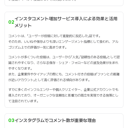
インスタコメント増加サービス導入による効果と活用
02
メリット
コメントは、「ユーザーが投稿に対して能動的に反応した」証です。
そのため、いいねや保存よりも深いエンゲージメント指標として扱われ、アル
ゴリズム上での評価が一気に高まります。
コメントが多くついた投稿は、ユーザーから「人気」「話題性のある投稿」として認
識されやすくなり、さらなる保存・シェア・フォローなどの波及効果が生まれ
やすくなります。
また、企業案件やタイアップの際にも、コメント付きの投稿は「ファンとの距離
が近いアカウント」として高く評価される傾向があります。
すでに多くのインフルエンサーや個人クリエイター、企業公式アカウントでも
導入されており、オーガニックな信頼性と影響力の両立を実現できる施策とし
て注目されています。
03
インスタグラムでコメント数が重要な理由