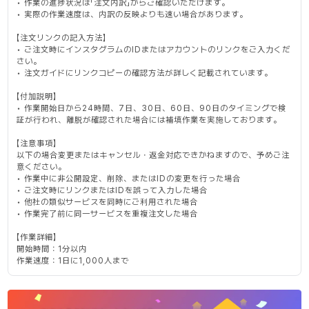
• 作業の進捗状況は「注文内訳」からご確認いただけます。
• 実際の作業速度は、内訳の反映よりも速い場合があります。
【注文リンクの記入方法】
• ご注文時にインスタグラムのIDまたはアカウントのリンクをご入力くだ
さい。
• 注文ガイドにリンクコピーの確認方法が詳しく記載されています。
【付加説明】
• 作業開始日から24時間、7日、30日、60日、90日のタイミングで検
証が行われ、離脱が確認された場合には補填作業を実施しております。
【注意事項】
以下の場合変更またはキャンセル・返金対応できかねますので、予めご注
意ください。
• 作業中に非公開設定、削除、またはIDの変更を行った場合
• ご注文時にリンクまたはIDを誤って入力した場合
• 他社の類似サービスを同時にご利用された場合
• 作業完了前に同一サービスを重複注文した場合
【作業詳細】
開始時間：1分以内
作業速度：1日に1,000人まで