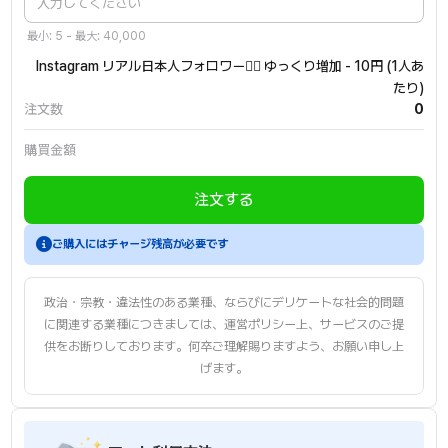
最小: 5 - 最大: 40,000
Instagram リアル日本人フォロワー🙆‍♂️ ゆっくり増加 - 10円 (1人あ
たり)
注文数
0
購買金額
注文する
会員登録後、チャージしてからご注文ください。
ご購入にはチャージ残高が必要です
政治・宗教・違法性のある業種、ならびにデリケートな社会的問題
に関連する業種につきましては、運営ポリシー上、サービスのご提
供をお断りしております。何卒ご理解賜りますよう、お願い申し上
げます。