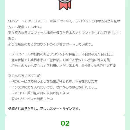
SNSマートでは、フォロワーの数だけでなく、アカウントの印象や自然な見せ
方にも配慮しています。
実在感のあるプロフィール構成を備えた日本人アカウントを中心にご提供して
おり、
より信頼感のあるアカウントづくりをサポートしています。
・プロフィールや投稿のあるアカウントを採用し、不自然な見た目を防止
・通常価格でも業界水準より低価格。1,000人単位でも手軽に導入可能
・初めての方でも安心してご利用いただけるよう、最小5人からご注文可能
💡こんな方におすすめ
・他のサービスで思うような効果が得られず、不安を感じた方
・インスタに力を入れたいけど、ゼロからでは心が折れそう…
・フォロワー数の見た目に自信が持てない
・安全なサービスを利用したい
信頼される見た目は、正しいスタートラインです。
02