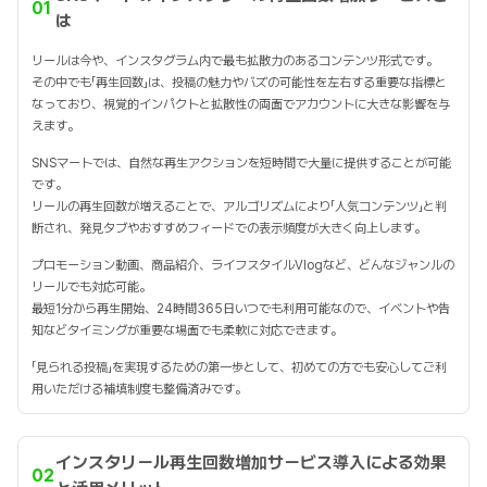
01
は
リールは今や、インスタグラム内で最も拡散力のあるコンテンツ形式です。
その中でも「再生回数」は、投稿の魅力やバズの可能性を左右する重要な指標と
なっており、視覚的インパクトと拡散性の両面でアカウントに大きな影響を与
えます。
SNSマートでは、自然な再生アクションを短時間で大量に提供することが可能
です。
リールの再生回数が増えることで、アルゴリズムにより「人気コンテンツ」と判
断され、発見タブやおすすめフィードでの表示頻度が大きく向上します。
プロモーション動画、商品紹介、ライフスタイルVlogなど、どんなジャンルの
リールでも対応可能。
最短1分から再生開始、24時間365日いつでも利用可能なので、イベントや告
知などタイミングが重要な場面でも柔軟に対応できます。
「見られる投稿」を実現するための第一歩として、初めての方でも安心してご利
用いただける補填制度も整備済みです。
インスタリール再生回数増加サービス導入による効果
02