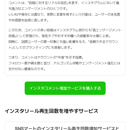
コメントは、「投稿に対するリアルな反応」を表す、インスタグラムにおいて最
も強力なエンゲージメントのひとつです。
いいねや保存とは異なり、実際に言葉を残すという行動は、ユーザーの本気度
や共感度を如実に表します。
このため、コメントの多い投稿はインスタグラム側からも「高エンゲージメント
投稿」として評価され、発見タブやおすすめ欄への掲載率が大幅に上昇。
同時に、訪問ユーザーの第一印象にも強い影響を与え、「信頼できるアカウン
ト」としてのブランディングにも貢献します。
つまり、コメントはアカウントの“中身”を示す指標。
フォロワー数や再生数と並び、アルゴリズム攻略やエンゲージメント強化には
欠かせない要素なのです。
インスタコメント増加サービスを購入する
インスタリール再生回数を増やすサービス
SNSマートのインスタリール再生回数増加サービスと