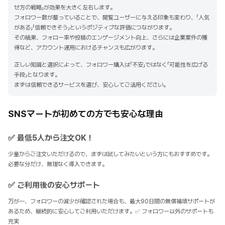
せ方の戦略」が効果を大きく左右します。
フォロワー数が整っていることで、閲覧ユーザーに与える印象も変わり、「人気
がある」「信頼できそう」というポジティブな評価につながります。
その結果、フォロー率や投稿のエンゲージメント向上、さらには企業案件の獲
得など、アカウント運用におけるチャンスも広がります。
正しい知識と選択によって、フォロワー購入は「不安」ではなく「可能性を広げる
手段」となります。
まずは信頼できるサービスを選び、安心してご活用ください。
SNSマートが初めての方でも安心な理由
✅ 最低5人から注文OK！
少量からご注文いただけるので、まずは試してみたいという方にもおすすめです。
必要な分だけ、無理なく導入できます。
✅ ご利用後の安心サポート
万が一、フォロワーの減少が確認された場合も、最大90日間の無償補填サポートが
あるため、継続的に安心してご利用いただけます。✅ フォロワー以外のサポートも
充実