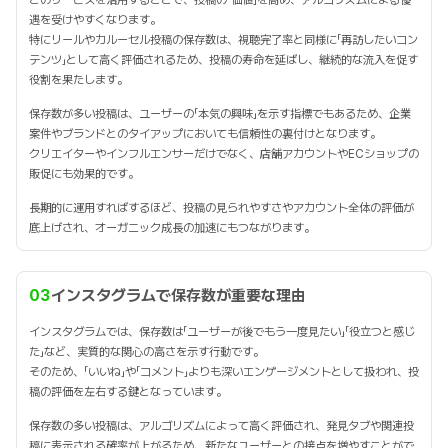
このサービスを活用することで、投稿の「価値」を高め、アルゴリズムによる優
遇を受けやすくなります。
特にリールやカルーセル投稿の保存数は、視聴完了率と同様に「再訪したいコン
テンツ」として高く評価されるため、投稿の寿命を延ばし、継続的な流入を促す
役割を果たします。
保存数が多い投稿は、ユーザーの「本気の興味」を示す指標でもあるため、企業
案件やブランドとのタイアップにおいても信頼性の裏付けとなります。
クリエイターやインフルエンサーだけでなく、店舗アカウントやECショップの
販促にも効果的です。
長期的に運用すればするほど、投稿の見られやすさやアカウント全体の評価が
底上げされ、オーガニック成長の加速にもつながります。
03
インスタグラムで保存数が重要な理由
インスタグラムでは、保存数は「ユーザーが後でもう一度見たい」「役立つと感じ
た」など、実質的な関心の高さを示す行動です。
そのため、「いいね」や「コメント」よりも深いエンゲージメントとして扱われ、投
稿の評価を左右する鍵となっています。
保存数の多い投稿は、アルゴリズムによって高く評価され、発見タブや関連投
稿に表示される確率が上がるため、新たなユーザーとの接点を増やすことがで