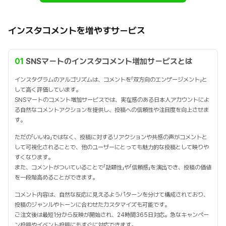
インスタコメントを増やすサービス
01
SNSマートのインスタコメント増加サービスとは
インスタグラムのアルゴリズムは、コメントを「双方向のエンゲージメント」と
して高く評価しています。
SNSマートのコメント増加サービスでは、実在感のある日本人アカウントによ
る自然なコメントアクションを提供し、投稿への信頼性や注目度を向上させま
す。
ただの「いいね」ではなく、投稿に対するリアクションや共感の声がコメントと
して可視化されることで、他のユーザーにとっても魅力的な投稿として映りや
すくなります。
また、コメントがついていることで「話題性」や「信頼感」を演出でき、投稿の価値
を一段階高めることができます。
コメント内容は、自然な反応に見えるようパターンを分けて構成されており、
投稿のジャンルやトーンに合わせたカスタマイズも可能です。
ご注文後は最短1分から反映が開始され、24時間365日対応。急なキャンペー
ン投稿やイベント投稿にもすぐに対応できます。