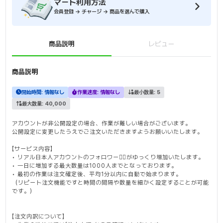
マート利用方法
会員登録 → チャージ → 商品を選んで購入
商品説明
レビュー
商品説明
開始時間:
情報なし
作業速度:
情報なし
最小数量:
5
最大数量:
40,000
アカウントが非公開設定の場合、作業が難しい場合がございます。
公開設定に変更したうえでご注文いただきますようお願いいたします。
【サービス内容】
• リアル日本人アカウントのフォロワー🙆‍♂️がゆっくり増加いたします。
• 一日に増加する最大数量は1000人までとなっております。
• 最初の作業は注文確定後、平均1分以内に自動で始まります。
（リピート注文機能ですと時間の間隔や数量を細かく設定することが可能
です。）
【注文内訳について】