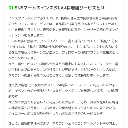
01
SNSマートのインスタいいね増加サービスとは
インスタグラムにおける「いいね」は、投稿の注目度や信頼性を測る重要な指標
のひとつです。当サービスでは、高品質かつ実在感のあるアカウントからのい
いねを提供することで、投稿の魅力を視覚的に高め、ユーザーの関心やエンゲ
ージメントを促進します。
いいねが多い投稿は、アルゴリズム上でも高く評価されやすく、「発見タブ」や
「おすすめ」に掲載される可能性が高まります。これにより、より多くの人に投
稿を見てもらえるチャンスが広がり、フォロワーの増加やブランド認知の拡大
へとつながります。
また、当サービスでは国別や性別などの指定にも対応しており、ターゲット層
に合わせたプロモーションを行うことが可能です。自然なアクションのため、
アカウントに違和感を与えることなく、安定した成長をサポートします。
注文後は最短1分で反映が始まり、24時間365日いつでもご利用いただけるた
め、イベント告知や商品リリースなど、タイミングを重視した投稿にも対応可
能です。
はじめての方でも安心してご利用いただけるよう、万が一減少が発生した場合
の補填制度もご用意しております。投稿の魅力をより多くの人に届けたい方、
フォロワーとのつながりを強化したい方におすすめのサービスです。
さらに、継続的な活用により、アカウント全体のエンゲージメント率が向上し