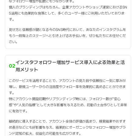
なフォロワー増加や拡散にもつながります。
個人のブランディングはもちろん、企業アカウントやショップ運営におけるSN
S活用にも効果的な施策として、多くのユーザー様にご利用いただいておりま
す。
見せ方と信頼感が鍵となる今のSNS時代において、あなたのインスタグラムを
もう一段階上のステージへと引き上げるお手伝いを、ぜひ私たちにお任せくだ
さい。
インスタフォロワー増加サービス導入による効果と活
02
用メリット
このサービスを活用することで、アカウントの見た目や信頼性に一気に厚みが
増し、新規ユーザーからの注目度やフォロー率を効果的に高めることができま
す。
特にアカウント開設初期やリブランディング時には、フォロワー数が“安心
感”や“人気の指標”として大きな影響を与えるため、初動の土台作りとして非常
に有効です。
継続的に導入することで、アカウント全体の評価が高まり、検索結果やおすす
め表示などにも好影響を与え、結果的にオーガニックなフォロワー増加やブラ
ンド認知の拡大、収益化の可能性も広がります。