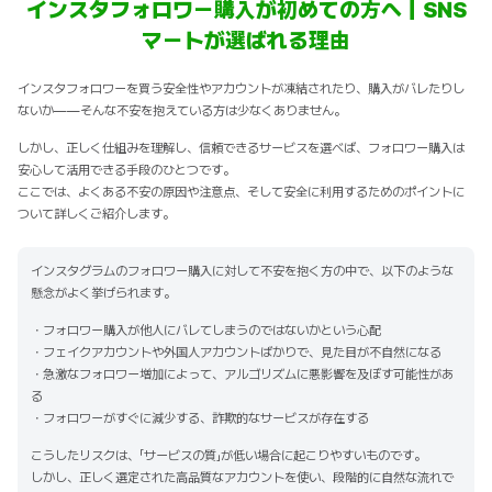
インスタフォロワー購入が初めての方へ｜SNS
マートが選ばれる理由
インスタフォロワーを買う安全性やアカウントが凍結されたり、購入がバレたりし
ないか——そんな不安を抱えている方は少なくありません。
しかし、正しく仕組みを理解し、信頼できるサービスを選べば、フォロワー購入は
安心して活用できる手段のひとつです。
ここでは、よくある不安の原因や注意点、そして安全に利用するためのポイントに
ついて詳しくご紹介します。
インスタグラムのフォロワー購入に対して不安を抱く方の中で、以下のような
懸念がよく挙げられます。
・フォロワー購入が他人にバレてしまうのではないかという心配
・フェイクアカウントや外国人アカウントばかりで、見た目が不自然になる
・急激なフォロワー増加によって、アルゴリズムに悪影響を及ぼす可能性があ
る
・フォロワーがすぐに減少する、詐欺的なサービスが存在する
こうしたリスクは、「サービスの質」が低い場合に起こりやすいものです。
しかし、正しく選定された高品質なアカウントを使い、段階的に自然な流れで