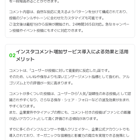
を一段階高めることができます。
コメント内容は、自然な反応に見えるようパターンを分けて構成されており、
投稿のジャンルやトーンに合わせたカスタマイズも可能です。
ご注文後は最短1分から反映が開始され、24時間365日対応。急なキャンペー
ン投稿やイベント投稿にもすぐに対応できます。
インスタコメント増加サービス導入による効果と活用
02
メリット
コメントは、「ユーザーが投稿に対して能動的に反応した」証です。
そのため、いいねや保存よりも深いエンゲージメント指標として扱われ、アル
ゴリズム上での評価が一気に高まります。
コメントが多くついた投稿は、ユーザーから「人気」「話題性のある投稿」として認
識されやすくなり、さらなる保存・シェア・フォローなどの波及効果が生まれ
やすくなります。
また、企業案件やタイアップの際にも、コメント付きの投稿は「ファンとの距離
が近いアカウント」として高く評価される傾向があります。
すでに多くのインフルエンサーや個人クリエイター、企業公式アカウントでも
導入されており、オーガニックな信頼性と影響力の両立を実現できる施策とし