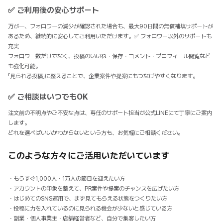
✅ ご利用後の安心サポート
万が一、フォロワーの減少が確認された場合も、最大90日間の無償補填サポートが
あるため、継続的に安心してご利用いただけます。✅ フォロワー以外のサポートも
充実
フォロワー数だけでなく、投稿のいいね・保存・コメント・プロフィール閲覧など
も強化可能。
「見られる投稿」に整えることで、企業案件や提案にもつなげやすくなります。
✅ ご相談はいつでもOK
注文前の不明点やご不安な点は、専任のサポート担当が公式LINEにて丁寧にご案内
します。
どれを選べばいいかわからないという方も、お気軽にご相談ください。
このような方々にご活用いただいています
・もうすぐ1,000人・1万人の節目を迎えたい方
・アカウントの印象を整えて、PR案件や提案のチャンスを広げたい方
・はじめてのSNS運用で、まず見てもらえる状態をつくりたい方
・投稿に力を入れているのに見られる機会が少ないと感じている方
・副業・個人事業主・店舗経営者など、自分で集客したい方