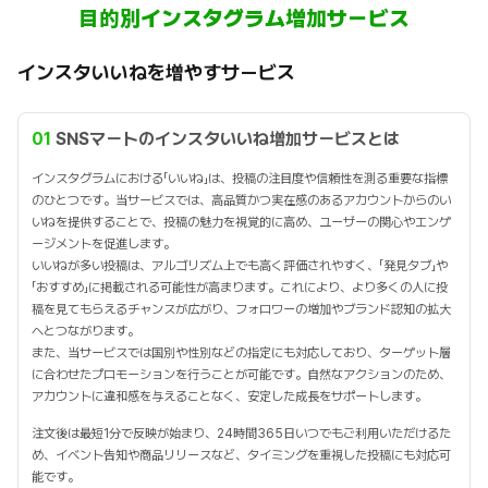
目的別インスタグラム増加サービス
インスタいいねを増やすサービス
01
SNSマートのインスタいいね増加サービスとは
インスタグラムにおける「いいね」は、投稿の注目度や信頼性を測る重要な指標
のひとつです。当サービスでは、高品質かつ実在感のあるアカウントからのい
いねを提供することで、投稿の魅力を視覚的に高め、ユーザーの関心やエンゲ
ージメントを促進します。
いいねが多い投稿は、アルゴリズム上でも高く評価されやすく、「発見タブ」や
「おすすめ」に掲載される可能性が高まります。これにより、より多くの人に投
稿を見てもらえるチャンスが広がり、フォロワーの増加やブランド認知の拡大
へとつながります。
また、当サービスでは国別や性別などの指定にも対応しており、ターゲット層
に合わせたプロモーションを行うことが可能です。自然なアクションのため、
アカウントに違和感を与えることなく、安定した成長をサポートします。
注文後は最短1分で反映が始まり、24時間365日いつでもご利用いただけるた
め、イベント告知や商品リリースなど、タイミングを重視した投稿にも対応可
能です。