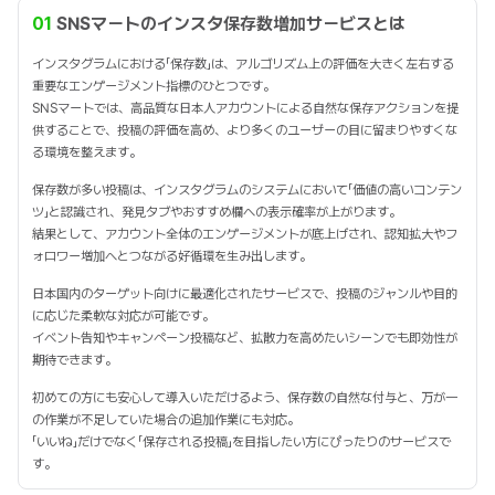
01
SNSマートのインスタ保存数増加サービスとは
インスタグラムにおける「保存数」は、アルゴリズム上の評価を大きく左右する
重要なエンゲージメント指標のひとつです。
SNSマートでは、高品質な日本人アカウントによる自然な保存アクションを提
供することで、投稿の評価を高め、より多くのユーザーの目に留まりやすくな
る環境を整えます。
保存数が多い投稿は、インスタグラムのシステムにおいて「価値の高いコンテン
ツ」と認識され、発見タブやおすすめ欄への表示確率が上がります。
結果として、アカウント全体のエンゲージメントが底上げされ、認知拡大やフ
ォロワー増加へとつながる好循環を生み出します。
日本国内のターゲット向けに最適化されたサービスで、投稿のジャンルや目的
に応じた柔軟な対応が可能です。
イベント告知やキャンペーン投稿など、拡散力を高めたいシーンでも即効性が
期待できます。
初めての方にも安心して導入いただけるよう、保存数の自然な付与と、万が一
の作業が不足していた場合の追加作業にも対応。
「いいね」だけでなく「保存される投稿」を目指したい方にぴったりのサービスで
す。