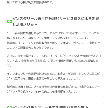
用いただける補填制度も整備済みです。
インスタリール再生回数増加サービス導入による効果
02
と活用メリット
リール再生回数を強化することで、アルゴリズムが「注目コンテンツ」として評
価しやすくなり、発見タブへの掲載チャンスが大幅にアップします。
結果的にオーガニックでの拡散力が高まり、フォロワー外へのリーチ獲得やア
カウントの認知拡大にもつながります。
さらに、再生回数が多いリールは、ユーザーに「バズっている＝信頼できるアカ
ウント」という印象を与えるため、ブランド価値や影響力の向上にも直結しま
す。
インフルエンサーの活動強化はもちろん、飲食店・美容師・ショップなどのビ
ジネス活用でも、販促や集客の一環として導入されています。
継続的に活用すれば、リール投稿全体の評価も底上げされ、将来的なエンゲー
ジメント率や保存・フォローの向上にも好影響を与えます。
03
インスタグラムでリール再生回数が重要な理由