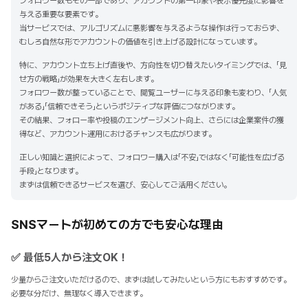
フォロワー数もその一部であり、アカウントの第一印象や表示優先度に影響を
与える重要な要素です。
当サービスでは、アルゴリズムに悪影響を与えるような操作は行っておらず、
むしろ自然な形でアカウントの価値を引き上げる設計になっています。
特に、アカウント立ち上げ直後や、方向性を切り替えたいタイミングでは、「見
せ方の戦略」が効果を大きく左右します。
フォロワー数が整っていることで、閲覧ユーザーに与える印象も変わり、「人気
がある」「信頼できそう」というポジティブな評価につながります。
その結果、フォロー率や投稿のエンゲージメント向上、さらには企業案件の獲
得など、アカウント運用におけるチャンスも広がります。
正しい知識と選択によって、フォロワー購入は「不安」ではなく「可能性を広げる
手段」となります。
まずは信頼できるサービスを選び、安心してご活用ください。
SNSマートが初めての方でも安心な理由
✅ 最低5人から注文OK！
少量からご注文いただけるので、まずは試してみたいという方にもおすすめです。
必要な分だけ、無理なく導入できます。