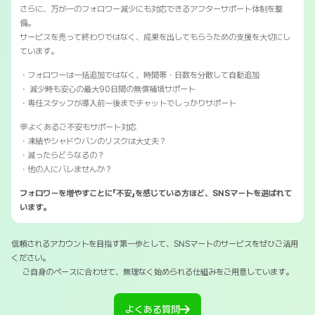
さらに、万が一のフォロワー減少にも対応できるアフターサポート体制を整
備。
サービスを売って終わりではなく、成果を出してもらうための支援を大切にし
ています。
・フォロワーは一括追加ではなく、時間帯・日数を分散して自動追加
・ 減少時も安心の最大90日間の無償補填サポート
・専任スタッフが導入前〜後までチャットでしっかりサポート
💬よくあるご不安もサポート対応
・凍結やシャドウバンのリスクは大丈夫？
・減ったらどうなるの？
・他の人にバレませんか？
フォロワーを増やすことに「不安」を感じている方ほど、SNSマートを選ばれて
います。
信頼されるアカウントを目指す第一歩として、SNSマートのサービスをぜひご活用
ください。
ご自身のペースに合わせて、無理なく始められる仕組みをご用意しています。
よくある質問