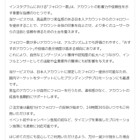
インスタグラムにおける「フォロワー数」は、アカウントの影響力や信頼性を示
す重要な指標のひとつです。
当サービスでは、高品質かつ実在感のある日本人アカウントからのフォロワー
を提供することで、アカウント全体の印象を向上させ、より多くのユーザーか
らの注目と信頼を得るための土台を整えます。
フォロワー数が多いアカウントは、アルゴリズム上でも評価されやすく、「おす
すめアカウント」や投稿の表示頻度が高まる傾向にあります。
これにより、自然なエンゲージメント獲得や認知度の拡大へとつながり、イン
フルエンサーとしての活動や企業案件の獲得にも好影響を与えます。
当サービスでは、日本人アカウントに限定したフォロワー提供が可能なため、
国内マーケットをターゲットにしたブランディングやプロモーションにも最適
です。
実在のアカウントが自然にフォローを行うため、違和感がなく、アカウントの
成長を長期的にサポートします。
ご注文後は最短1分でフォロワーの反映が始まり、24時間365日いつでもご利
用いただけます。
イベント前やキャンペーン告知の前など、タイミングを重視したプロモーショ
ン施策にも柔軟に対応可能です。
はじめての方にも安心してご利用いただけるよう、万が一減少が発生した場合