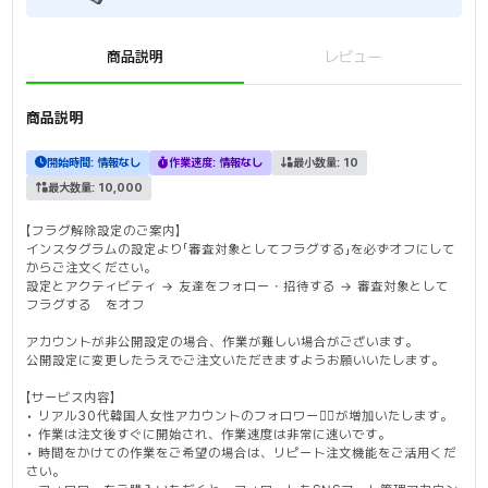
商品説明
レビュー
商品説明
開始時間:
情報なし
作業速度:
情報なし
最小数量:
10
最大数量:
10,000
【フラグ解除設定のご案内】
インスタグラムの設定より「審査対象としてフラグする」を必ずオフにして
からご注文ください。
設定とアクティビティ → 友達をフォロー・招待する → 審査対象として
フラグする をオフ
アカウントが非公開設定の場合、作業が難しい場合がございます。
公開設定に変更したうえでご注文いただきますようお願いいたします。
【サービス内容】
• リアル30代韓国人女性アカウントのフォロワー🙆‍♀️が増加いたします。
• 作業は注文後すぐに開始され、作業速度は非常に速いです。
• 時間をかけての作業をご希望の場合は、リピート注文機能をご活用くだ
さい。