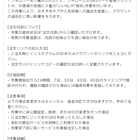
• フォロワーをご購入いただくと、フォローしたSNSマート管理アカウン
トが、お客様の投稿に少量の「いいね」や「保存」作業を行います。
この作業により、おすすめタブや人気投稿への露出を促進し、アカウント
の活性化に良い影響を与えます。
【注文内訳について】
• 作業の進捗状況は「注文内訳」からご確認いただけます。
• 実際の作業速度は、内訳の反映よりも速い場合があります。
【注文リンクの記入方法】
• ご注文時にインスタグラムのIDまたはアカウントのリンクをご入力くだ
さい。
• 注文ガイドにリンクコピーの確認方法が詳しく記載されています。
【付加説明】
• 作業開始日から24時間、7日、30日、60日、90日のタイミングで検
証が行われ、離脱が確認された場合には補填作業を実施しております。
【注意事項】
以下の場合変更またはキャンセル・返金対応できかねますので、予めご注
意ください。
• 作業中に非公開設定、削除、またはIDの変更を行った場合
• ご注文時にリンクまたはIDを誤って入力した場合
• 他社の類似サービスを同時にご利用された場合
• 作業完了前に同一サービスを重複注文した場合
【作業詳細】