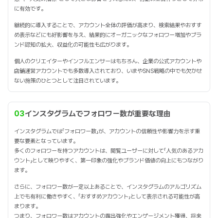
に有効です。
継続的に導入することで、アカウント全体の評価が高まり、検索結果やおすす
め表示などにも好影響を与え、結果的にオーガニックなフォロワー増加やブラ
ンド認知の拡大、収益化の可能性も広がります。
個人のクリエイターやインフルエンサーはもちろん、企業の公式アカウントや
店舗運営アカウントでも多数導入されており、いまやSNS戦略の中でも欠かせ
ない施策のひとつとして注目されています。
03
インスタグラムでフォロワー数が重要な理由
インスタグラムでは「フォロワー数」が、アカウントの信頼性や影響力を示す重
要な要素となっています。
多くのフォロワーを持つアカウントは、閲覧ユーザーに対して「人気のあるアカ
ウント」として映りやすく、第一印象の強化やブランド価値の向上にもつながり
ます。
さらに、フォロワー数が一定以上あることで、インスタグラムのアルゴリズム
上でも有利に働きやすく、「おすすめアカウント」として表示される可能性が高
まります。
つまり、フォロワー数はアカウントの露出強化やエンゲージメント獲得、将来