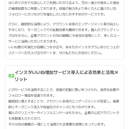
はじめての方でも安心してご利用いただけるよう、万が一減少が発生した場合
の補填制度もご用意しております。投稿の魅力をより多くの人に届けたい方、
フォロワーとのつながりを強化したい方におすすめのサービスです。
さらに、継続的な活用により、アカウント全体のエンゲージメント率が向上し
やすくなり、オーガニックでの拡散効果も期待できます。個人のブランディン
グはもちろん、企業アカウントのSNS戦略にも有効な施策として、多くのユー
ザーにご活用いただいております。
いいね数の可視化が信頼につながる今、あなたのインスタグラムをひとつ上の
ステージへ引き上げるサポートを、ぜひ私たちにお任せください。
インスタいいね増加サービス導入による効果と活用メ
02
リット
このサービスを活用することで、投稿の初動に勢いをつけられ、自然な拡散や
フォロワー増加を促進できます。
継続的に導入することで、アカウント全体のエンゲージメントが安定し、結果
的にオーガニック流入や収益化のチャンスにもつながります。
個人のクリエイターやインフルエンサーはもちろん、企業の公式アカウントで
も多数導入されており、
今ではSNS戦略の一環として活用される重要な施策となっています。