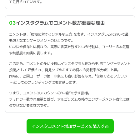
て注目されています。
03
インスタグラムでコメント数が重要な理由
コメントは、「投稿に対するリアルな反応」を表す、インスタグラムにおいて最
も強力なエンゲージメントのひとつです。
いいねや保存とは異なり、実際に言葉を残すという行動は、ユーザーの本気度
や共感度を如実に表します。
このため、コメントの多い投稿はインスタグラム側からも「高エンゲージメント
投稿」として評価され、発見タブやおすすめ欄への掲載率が大幅に上昇。
同時に、訪問ユーザーの第一印象にも強い影響を与え、「信頼できるアカウン
ト」としてのブランディングにも貢献します。
つまり、コメントはアカウントの“中身”を示す指標。
フォロワー数や再生数と並び、アルゴリズム攻略やエンゲージメント強化には
欠かせない要素なのです。
インスタコメント増加サービスを購入する