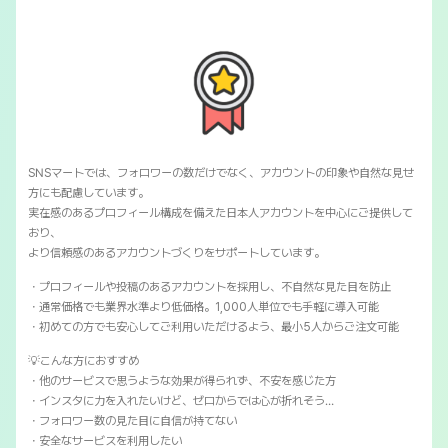
SNSマートでは、フォロワーの数だけでなく、アカウントの印象や自然な見せ
方にも配慮しています。
実在感のあるプロフィール構成を備えた日本人アカウントを中心にご提供して
おり、
より信頼感のあるアカウントづくりをサポートしています。
・プロフィールや投稿のあるアカウントを採用し、不自然な見た目を防止
・通常価格でも業界水準より低価格。1,000人単位でも手軽に導入可能
・初めての方でも安心してご利用いただけるよう、最小5人からご注文可能
💡こんな方におすすめ
・他のサービスで思うような効果が得られず、不安を感じた方
・インスタに力を入れたいけど、ゼロからでは心が折れそう…
・フォロワー数の見た目に自信が持てない
・安全なサービスを利用したい