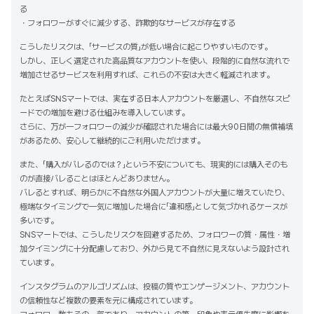
る
・フォロワーがすぐに減少する、詐欺的なサービスが存在する
こうしたリスクは、「サービスの質」が低い場合に起こりやすいものです。
しかし、正しく選定された高品質なアカウントを使い、段階的に自然な流れで
増加させるサービスを利用すれば、これらの不安は大きく軽減されます。
たとえばSNSマートでは、実在する日本人アカウントを厳選し、不自然なスピ
ードでの増加を避ける仕組みを導入しています。
さらに、万が一フォロワーの減少が確認された場合には最大90日間の無償補填
があるため、安心して継続的にご利用いただけます。
また、「購入がバレるのでは？」という不安についても、現実的には購入そのも
のが直接バレることはほとんどありません。
バレるとすれば、明らかに不自然な外国人アカウントが大量に増えていたり、
極端なタイミングで一気に増加した場合に「違和感」として気づかれるケースが
多いです。
SNSマートでは、こうしたリスクを回避するため、フォロワーの質・属性・増
加タイミングに十分配慮しており、外から見て不自然に見えないよう設計され
ています。
インスタグラムのアルゴリズムは、投稿の質やエンゲージメント、アカウント
の信頼性など複数の要素を元に構成されています。