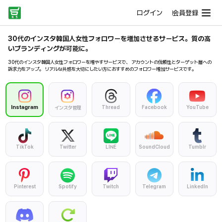
ログイン
会員登録
30代のインスタ韓国人女性フォロワーを増加させるサービス。質の高
いブランディングが可能に。
30代のインスタ韓国人女性フォロワーを増やすサービスで、 アカウントの信頼性とターゲット層への
訴求力をアップ。 リアルな共感を大切にしたい方におすすめのフォロワー増加サービスです。
Instagram
Thread
Facebook
YouTube
インスタ管理
TikTok
Twitter
LINE
SoundCloud
Tumblr
Pinterest
Spotify
Twitch
Telegram
LinkedIn