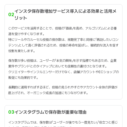
インスタ保存数増加サービス導入による効果と活用メ
02
リット
このサービスを活用することで、投稿の「価値」を高め、アルゴリズムによる優
遇を受けやすくなります。
特にリールやカルーセル投稿の保存数は、視聴完了率と同様に「再訪したいコン
テンツ」として高く評価されるため、投稿の寿命を延ばし、継続的な流入を促す
役割を果たします。
保存数が多い投稿は、ユーザーの「本気の興味」を示す指標でもあるため、企業
案件やブランドとのタイアップにおいても信頼性の裏付けとなります。
クリエイターやインフルエンサーだけでなく、店舗アカウントやECショップの
販促にも効果的です。
長期的に運用すればするほど、投稿の見られやすさやアカウント全体の評価が
底上げされ、オーガニック成長の加速にもつながります。
03
インスタグラムで保存数が重要な理由
インスタグラムでは、保存数は「ユーザーが後でもう一度見たい」「役立つと感じ