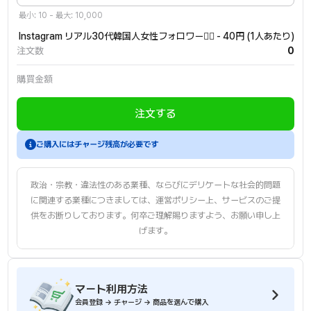
最小: 10 - 最大: 10,000
Instagram リアル30代韓国人女性フォロワー🙆‍♀️ - 40円 (1人あたり)
注文数
0
購買金額
注文する
会員登録後、チャージしてからご注文ください。
ご購入にはチャージ残高が必要です
政治・宗教・違法性のある業種、ならびにデリケートな社会的問題
に関連する業種につきましては、運営ポリシー上、サービスのご提
供をお断りしております。何卒ご理解賜りますよう、お願い申し上
げます。
マート利用方法
会員登録 → チャージ → 商品を選んで購入