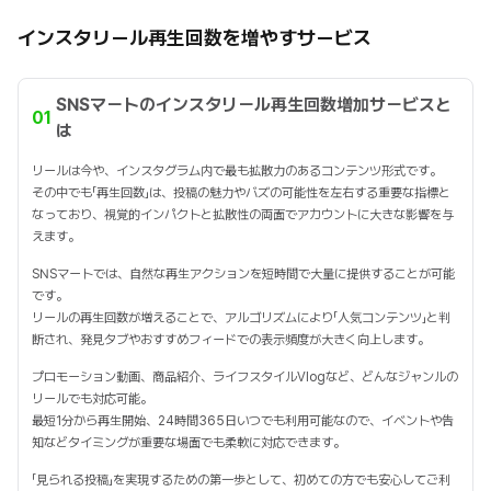
インスタリール再生回数を増やすサービス
SNSマートのインスタリール再生回数増加サービスと
01
は
リールは今や、インスタグラム内で最も拡散力のあるコンテンツ形式です。
その中でも「再生回数」は、投稿の魅力やバズの可能性を左右する重要な指標と
なっており、視覚的インパクトと拡散性の両面でアカウントに大きな影響を与
えます。
SNSマートでは、自然な再生アクションを短時間で大量に提供することが可能
です。
リールの再生回数が増えることで、アルゴリズムにより「人気コンテンツ」と判
断され、発見タブやおすすめフィードでの表示頻度が大きく向上します。
プロモーション動画、商品紹介、ライフスタイルVlogなど、どんなジャンルの
リールでも対応可能。
最短1分から再生開始、24時間365日いつでも利用可能なので、イベントや告
知などタイミングが重要な場面でも柔軟に対応できます。
「見られる投稿」を実現するための第一歩として、初めての方でも安心してご利