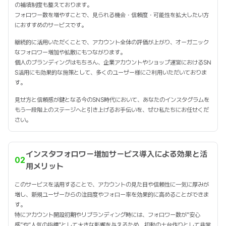
の補填制度も整えております。
フォロワー数を増やすことで、見られる機会・信頼度・可能性を拡大したい方
におすすめのサービスです。
継続的に活用いただくことで、アカウント全体の評価が上がり、オーガニック
なフォロワー増加や拡散にもつながります。
個人のブランディングはもちろん、企業アカウントやショップ運営におけるSN
S活用にも効果的な施策として、多くのユーザー様にご利用いただいておりま
す。
見せ方と信頼感が鍵となる今のSNS時代において、あなたのインスタグラムを
もう一段階上のステージへと引き上げるお手伝いを、ぜひ私たちにお任せくだ
さい。
インスタフォロワー増加サービス導入による効果と活
02
用メリット
このサービスを活用することで、アカウントの見た目や信頼性に一気に厚みが
増し、新規ユーザーからの注目度やフォロー率を効果的に高めることができま
す。
特にアカウント開設初期やリブランディング時には、フォロワー数が“安心
感”や“人気の指標”として大きな影響を与えるため、初動の土台作りとして非常