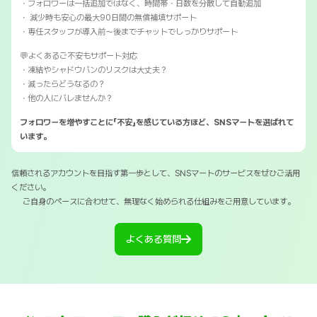
・フォロワーは一括追加ではなく、時間帯・日数を分散して自動追加
・ 減少時も安心の最大90日間の無償補填サポート
・専任スタッフが導入前〜後までチャットでしっかりサポート
💬よくあるご不安もサポート対応
・凍結やシャドウバンのリスクは大丈夫？
・減ったらどうなるの？
・他の人にバレませんか？
フォロワーを増やすことに「不安」を感じている方ほど、SNSマートを選ばれて
います。
信頼されるアカウントを目指す第一歩として、SNSマートのサービスをぜひご活用
ください。
ご自身のペースに合わせて、無理なく始められる仕組みをご用意しています。
よくある質問