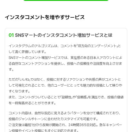
インスタコメントを増やすサービス
01
SNSマートのインスタコメント増加サービスとは
インスタグラムのアルゴリズムは、コメントを「双方向のエンゲージメント」と
して高く評価しています。
SNSマートのコメント増加サービスでは、実在感のある日本人アカウントによ
る自然なコメントアクションを提供し、投稿への信頼性や注目度を向上させま
す。
ただの「いいね」ではなく、投稿に対するリアクションや共感の声がコメントと
して可視化されることで、他のユーザーにとっても魅力的な投稿として映りや
すくなります。
また、コメントがついていることで「話題性」や「信頼感」を演出でき、投稿の価値
を一段階高めることができます。
コメント内容は、自然な反応に見えるようパターンを分けて構成されており、
投稿のジャンルやトーンに合わせたカスタマイズも可能です。
ご注文後は最短1分から反映が開始され、24時間365日対応。急なキャンペー
ン投稿やイベント投稿にもすぐに対応できます。