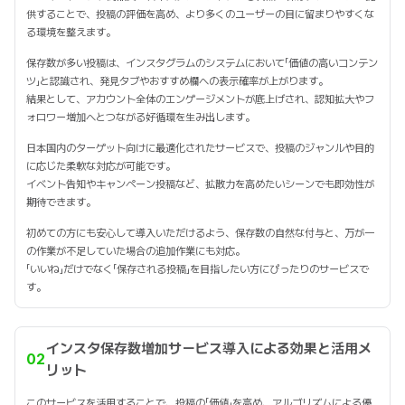
供することで、投稿の評価を高め、より多くのユーザーの目に留まりやすくな
る環境を整えます。
保存数が多い投稿は、インスタグラムのシステムにおいて「価値の高いコンテン
ツ」と認識され、発見タブやおすすめ欄への表示確率が上がります。
結果として、アカウント全体のエンゲージメントが底上げされ、認知拡大やフ
ォロワー増加へとつながる好循環を生み出します。
日本国内のターゲット向けに最適化されたサービスで、投稿のジャンルや目的
に応じた柔軟な対応が可能です。
イベント告知やキャンペーン投稿など、拡散力を高めたいシーンでも即効性が
期待できます。
初めての方にも安心して導入いただけるよう、保存数の自然な付与と、万が一
の作業が不足していた場合の追加作業にも対応。
「いいね」だけでなく「保存される投稿」を目指したい方にぴったりのサービスで
す。
インスタ保存数増加サービス導入による効果と活用メ
02
リット
このサービスを活用することで、投稿の「価値」を高め、アルゴリズムによる優