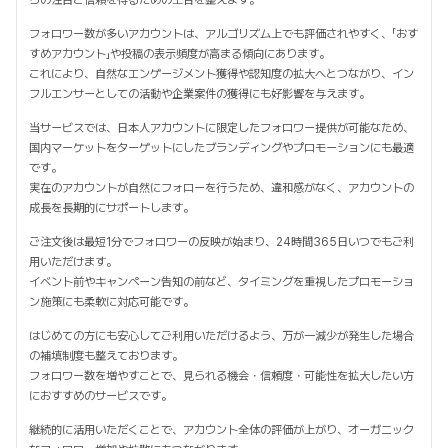
らの注目と信頼を得るための土台を整えます。
フォロワー数が多いアカウントは、アルゴリズム上でも評価されやすく、「おす
すめアカウント」や投稿の表示頻度が高まる傾向にあります。
これにより、自然なエンゲージメント獲得や認知度の拡大へとつながり、イン
フルエンサーとしての活動や企業案件の獲得にも好影響を与えます。
当サービスでは、日本人アカウントに限定したフォロワー提供が可能なため、
国内マーケットをターゲットにしたブランディングやプロモーションにも最適
です。
実在のアカウントが自然にフォローを行うため、違和感がなく、アカウントの
成長を長期的にサポートします。
ご注文後は最短1分でフォロワーの反映が始まり、24時間365日いつでもご利
用いただけます。
イベント前やキャンペーン告知の前など、タイミングを重視したプロモーショ
ン施策にも柔軟に対応可能です。
はじめての方にも安心してご利用いただけるよう、万が一減少が発生した場合
の補填制度も整えております。
フォロワー数を増やすことで、見られる機会・信頼度・可能性を拡大したい方
におすすめのサービスです。
継続的に活用いただくことで、アカウント全体の評価が上がり、オーガニック