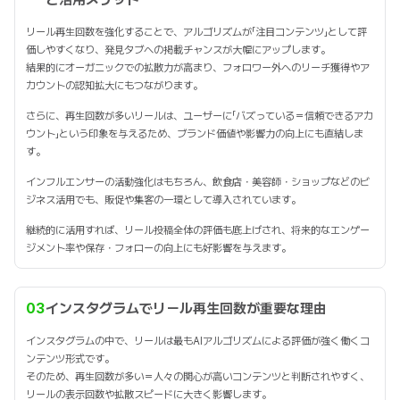
リール再生回数を強化することで、アルゴリズムが「注目コンテンツ」として評
価しやすくなり、発見タブへの掲載チャンスが大幅にアップします。
結果的にオーガニックでの拡散力が高まり、フォロワー外へのリーチ獲得やア
カウントの認知拡大にもつながります。
さらに、再生回数が多いリールは、ユーザーに「バズっている＝信頼できるアカ
ウント」という印象を与えるため、ブランド価値や影響力の向上にも直結しま
す。
インフルエンサーの活動強化はもちろん、飲食店・美容師・ショップなどのビ
ジネス活用でも、販促や集客の一環として導入されています。
継続的に活用すれば、リール投稿全体の評価も底上げされ、将来的なエンゲー
ジメント率や保存・フォローの向上にも好影響を与えます。
03
インスタグラムでリール再生回数が重要な理由
インスタグラムの中で、リールは最もAIアルゴリズムによる評価が強く働くコ
ンテンツ形式です。
そのため、再生回数が多い＝人々の関心が高いコンテンツと判断されやすく、
リールの表示回数や拡散スピードに大きく影響します。