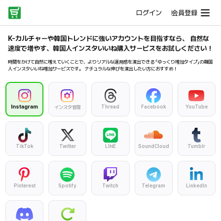
ログイン
会員登録
K-カルチャーや韓国トレンドに強いアカウントを目指すなら、 自然な
速度で増やす、韓国人インスタいいね購入サービスをお試しください！
時間をかけて自然に増えていくことで、よりリアルな運用感を演出できる 「ゆっくり増加タイプ」の韓国
人インスタいいね増加サービスです。 ナチュラルな伸びを演出したい方におすすめ！
Instagram
Thread
Facebook
YouTube
インスタ管理
TikTok
Twitter
LINE
SoundCloud
Tumblr
Pinterest
Spotify
Twitch
Telegram
LinkedIn