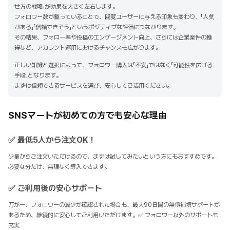
せ方の戦略」が効果を大きく左右します。
フォロワー数が整っていることで、閲覧ユーザーに与える印象も変わり、「人気
がある」「信頼できそう」というポジティブな評価につながります。
その結果、フォロー率や投稿のエンゲージメント向上、さらには企業案件の獲
得など、アカウント運用におけるチャンスも広がります。
正しい知識と選択によって、フォロワー購入は「不安」ではなく「可能性を広げる
手段」となります。
まずは信頼できるサービスを選び、安心してご活用ください。
SNSマートが初めての方でも安心な理由
✅ 最低5人から注文OK！
少量からご注文いただけるので、まずは試してみたいという方にもおすすめです。
必要な分だけ、無理なく導入できます。
✅ ご利用後の安心サポート
万が一、フォロワーの減少が確認された場合も、最大90日間の無償補填サポートが
あるため、継続的に安心してご利用いただけます。✅ フォロワー以外のサポートも
充実