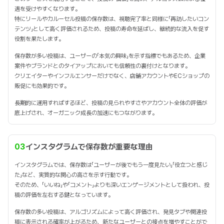
遇を受けやすくなります。
特にリールやカルーセル投稿の保存数は、視聴完了率と同様に「再訪したいコン
テンツ」として高く評価されるため、投稿の寿命を延ばし、継続的な流入を促す
役割を果たします。
保存数が多い投稿は、ユーザーの「本気の興味」を示す指標でもあるため、企業
案件やブランドとのタイアップにおいても信頼性の裏付けとなります。
クリエイターやインフルエンサーだけでなく、店舗アカウントやECショップの
販促にも効果的です。
長期的に運用すればするほど、投稿の見られやすさやアカウント全体の評価が
底上げされ、オーガニック成長の加速にもつながります。
03
インスタグラムで保存数が重要な理由
インスタグラムでは、保存数は「ユーザーが後でもう一度見たい」「役立つと感じ
た」など、実質的な関心の高さを示す行動です。
そのため、「いいね」や「コメント」よりも深いエンゲージメントとして扱われ、投
稿の評価を左右する鍵となっています。
保存数の多い投稿は、アルゴリズムによって高く評価され、発見タブや関連投
稿に表示される確率が上がるため、新たなユーザーとの接点を増やすことがで