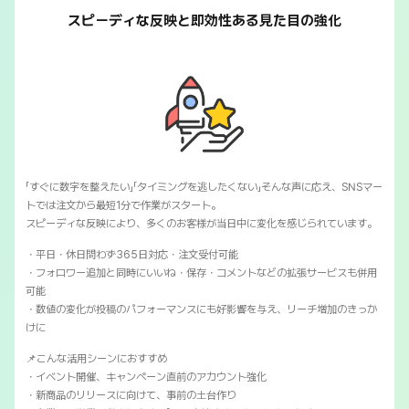
スピーディな反映と即効性ある見た目の強化
「すぐに数字を整えたい」「タイミングを逃したくない」そんな声に応え、SNSマー
トでは注文から最短1分で作業がスタート。
スピーディな反映により、多くのお客様が当日中に変化を感じられています。
・平日・休日問わず365日対応・注文受付可能
・フォロワー追加と同時にいいね・保存・コメントなどの拡張サービスも併用
可能
・数値の変化が投稿のパフォーマンスにも好影響を与え、リーチ増加のきっか
けに
📌こんな活用シーンにおすすめ
・イベント開催、キャンペーン直前のアカウント強化
・新商品のリリースに向けて、事前の土台作り