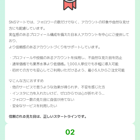
SNSマートでは、フォロワーの数だけでなく、アカウントの印象や自然な見せ
方にも配慮しています。
実在感のあるプロフィール構成を備えた日本人アカウントを中心にご提供して
おり、
より信頼感のあるアカウントづくりをサポートしています。
・プロフィールや投稿のあるアカウントを採用し、不自然な見た目を防止
・通常価格でも業界水準より低価格。1,000人単位でも手軽に導入可能
・初めての方でも安心してご利用いただけるよう、最小5人からご注文可能
💡こんな方におすすめ
・他のサービスで思うような効果が得られず、不安を感じた方
・インスタに力を入れたいけど、ゼロからでは心が折れそう…
・フォロワー数の見た目に自信が持てない
・安全なサービスを利用したい
信頼される見た目は、正しいスタートラインです。
02