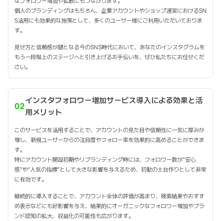
なフォロワー増加や拡散にもつながります。
個人のブランディングはもちろん、企業アカウントやショップ運営におけるSN
S活用にも効果的な施策として、多くのユーザー様にご利用いただいておりま
す。
見せ方と信頼感が鍵となる今のSNS時代において、あなたのインスタグラムを
もう一段階上のステージへと引き上げるお手伝いを、ぜひ私たちにお任せくだ
さい。
インスタフォロワー増加サービス導入による効果と活
02
用メリット
このサービスを活用することで、アカウントの見た目や信頼性に一気に厚みが
増し、新規ユーザーからの注目度やフォロー率を効果的に高めることができま
す。
特にアカウント開設初期やリブランディング時には、フォロワー数が“安心
感”や“人気の指標”として大きな影響を与えるため、初動の土台作りとして非常
に有効です。
継続的に導入することで、アカウント全体の評価が高まり、検索結果やおすす
め表示などにも好影響を与え、結果的にオーガニックなフォロワー増加やブラ
ンド認知の拡大、収益化の可能性も広がります。