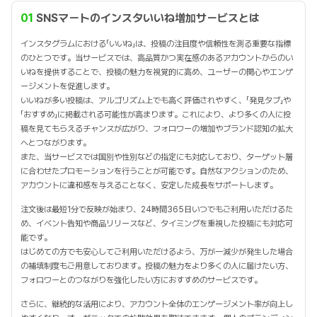
01
SNSマートのインスタいいね増加サービスとは
インスタグラムにおける「いいね」は、投稿の注目度や信頼性を測る重要な指標
のひとつです。当サービスでは、高品質かつ実在感のあるアカウントからのい
いねを提供することで、投稿の魅力を視覚的に高め、ユーザーの関心やエンゲ
ージメントを促進します。
いいねが多い投稿は、アルゴリズム上でも高く評価されやすく、「発見タブ」や
「おすすめ」に掲載される可能性が高まります。これにより、より多くの人に投
稿を見てもらえるチャンスが広がり、フォロワーの増加やブランド認知の拡大
へとつながります。
また、当サービスでは国別や性別などの指定にも対応しており、ターゲット層
に合わせたプロモーションを行うことが可能です。自然なアクションのため、
アカウントに違和感を与えることなく、安定した成長をサポートします。
注文後は最短1分で反映が始まり、24時間365日いつでもご利用いただけるた
め、イベント告知や商品リリースなど、タイミングを重視した投稿にも対応可
能です。
はじめての方でも安心してご利用いただけるよう、万が一減少が発生した場合
の補填制度もご用意しております。投稿の魅力をより多くの人に届けたい方、
フォロワーとのつながりを強化したい方におすすめのサービスです。
さらに、継続的な活用により、アカウント全体のエンゲージメント率が向上し