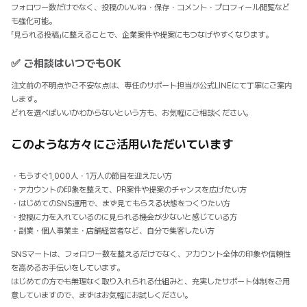
フォロワー数だけでなく、投稿のいいね・保存・コメント・プロフィール閲覧など
も強化可能。
「見られる投稿」に整えることで、企業案件や提案にもつなげやすくなります。
✅ ご相談はいつでもOK
注文前の不明点やご不安な点は、専任のサポート担当が公式LINEにて丁寧にご案内
します。
どれを選べばいいかわからないという方も、お気軽にご相談ください。
このような方々にご活用いただいています
・もうすぐ1,000人・1万人の節目を迎えたい方
・アカウントの印象を整えて、PR案件や提案のチャンスを広げたい方
・はじめてのSNS運用で、まず見てもらえる状態をつくりたい方
・投稿に力を入れているのに見られる機会が少ないと感じている方
・副業・個人事業主・店舗経営者など、自分で集客したい方
SNSマートは、フォロワー数を整えるだけでなく、アカウント全体の印象や信頼性
を高めるお手伝いをしています。
はじめての方でも無理なく取り入れられる仕組みと、充実したサポート体制をご用
意していますので、まずはお気軽にお試しください。