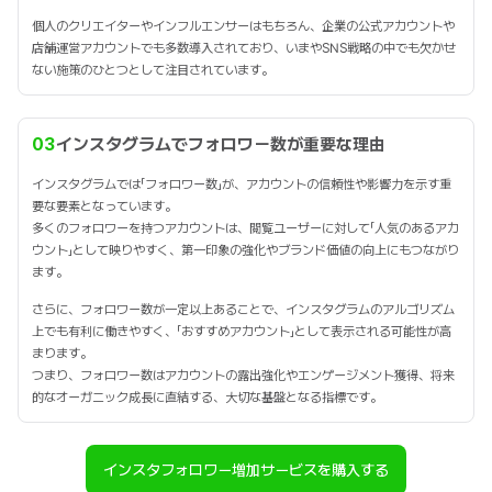
個人のクリエイターやインフルエンサーはもちろん、企業の公式アカウントや
店舗運営アカウントでも多数導入されており、いまやSNS戦略の中でも欠かせ
ない施策のひとつとして注目されています。
03
インスタグラムでフォロワー数が重要な理由
インスタグラムでは「フォロワー数」が、アカウントの信頼性や影響力を示す重
要な要素となっています。
多くのフォロワーを持つアカウントは、閲覧ユーザーに対して「人気のあるアカ
ウント」として映りやすく、第一印象の強化やブランド価値の向上にもつながり
ます。
さらに、フォロワー数が一定以上あることで、インスタグラムのアルゴリズム
上でも有利に働きやすく、「おすすめアカウント」として表示される可能性が高
まります。
つまり、フォロワー数はアカウントの露出強化やエンゲージメント獲得、将来
的なオーガニック成長に直結する、大切な基盤となる指標です。
インスタフォロワー増加サービスを購入する