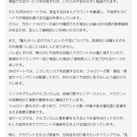
増加させるサービスを利用すれば、これらの不安は大きく軽減されます。
たとえばSNSマートでは、実在する日本人アカウントを厳選し、不自然なスピ
ードでの増加を避ける仕組みを導入しています。
さらに、万が一フォロワーの減少が確認された場合には最大90日間の無償補填
があるため、安心して継続的にご利用いただけます。
また、「購入がバレるのでは？」という不安についても、現実的には購入そのも
のが直接バレることはほとんどありません。
バレるとすれば、明らかに不自然な外国人アカウントが大量に増えていたり、
極端なタイミングで一気に増加した場合に「違和感」として気づかれるケースが
多いです。
SNSマートでは、こうしたリスクを回避するため、フォロワーの質・属性・増
加タイミングに十分配慮しており、外から見て不自然に見えないよう設計され
ています。
インスタグラムのアルゴリズムは、投稿の質やエンゲージメント、アカウント
の信頼性など複数の要素を元に構成されています。
フォロワー数もその一部であり、アカウントの第一印象や表示優先度に影響を
与える重要な要素です。
当サービスでは、アルゴリズムに悪影響を与えるような操作は行っておらず、
むしろ自然な形でアカウントの価値を引き上げる設計になっています。
特に、アカウント立ち上げ直後や、方向性を切り替えたいタイミングでは、「見