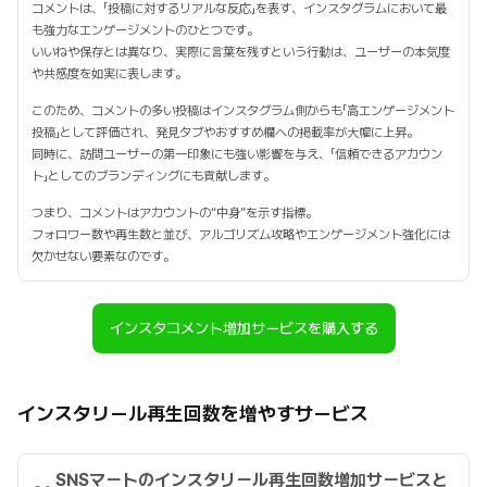
コメントは、「投稿に対するリアルな反応」を表す、インスタグラムにおいて最
も強力なエンゲージメントのひとつです。
いいねや保存とは異なり、実際に言葉を残すという行動は、ユーザーの本気度
や共感度を如実に表します。
このため、コメントの多い投稿はインスタグラム側からも「高エンゲージメント
投稿」として評価され、発見タブやおすすめ欄への掲載率が大幅に上昇。
同時に、訪問ユーザーの第一印象にも強い影響を与え、「信頼できるアカウン
ト」としてのブランディングにも貢献します。
つまり、コメントはアカウントの“中身”を示す指標。
フォロワー数や再生数と並び、アルゴリズム攻略やエンゲージメント強化には
欠かせない要素なのです。
インスタコメント増加サービスを購入する
インスタリール再生回数を増やすサービス
SNSマートのインスタリール再生回数増加サービスと