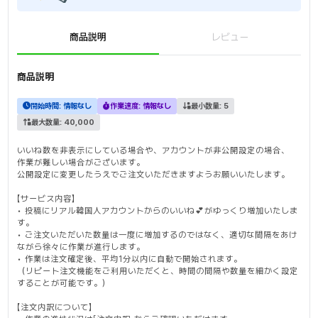
商品説明
レビュー
商品説明
開始時間:
情報なし
作業速度:
情報なし
最小数量:
5
最大数量:
40,000
いいね数を非表示にしている場合や、アカウントが非公開設定の場合、
作業が難しい場合がございます。
公開設定に変更したうえでご注文いただきますようお願いいたします。
【サービス内容】
• 投稿にリアル韓国人アカウントからのいいね💕がゆっくり増加いたしま
す。
• ご注文いただいた数量は一度に増加するのではなく、適切な間隔をあけ
ながら徐々に作業が進行します。
• 作業は注文確定後、平均1分以内に自動で開始されます。
（リピート注文機能をご利用いただくと、時間の間隔や数量を細かく設定
することが可能です。）
【注文内訳について】