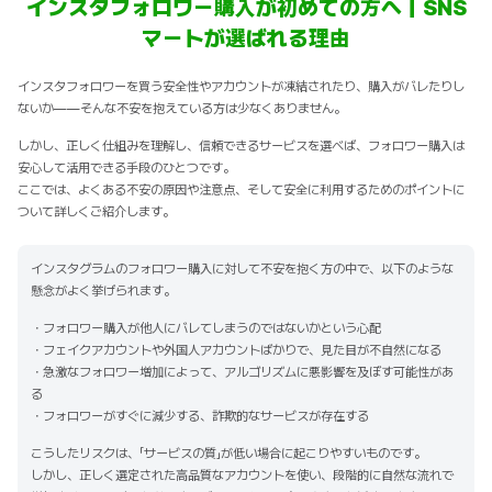
インスタフォロワー購入が初めての方へ｜SNS
マートが選ばれる理由
インスタフォロワーを買う安全性やアカウントが凍結されたり、購入がバレたりし
ないか——そんな不安を抱えている方は少なくありません。
しかし、正しく仕組みを理解し、信頼できるサービスを選べば、フォロワー購入は
安心して活用できる手段のひとつです。
ここでは、よくある不安の原因や注意点、そして安全に利用するためのポイントに
ついて詳しくご紹介します。
インスタグラムのフォロワー購入に対して不安を抱く方の中で、以下のような
懸念がよく挙げられます。
・フォロワー購入が他人にバレてしまうのではないかという心配
・フェイクアカウントや外国人アカウントばかりで、見た目が不自然になる
・急激なフォロワー増加によって、アルゴリズムに悪影響を及ぼす可能性があ
る
・フォロワーがすぐに減少する、詐欺的なサービスが存在する
こうしたリスクは、「サービスの質」が低い場合に起こりやすいものです。
しかし、正しく選定された高品質なアカウントを使い、段階的に自然な流れで