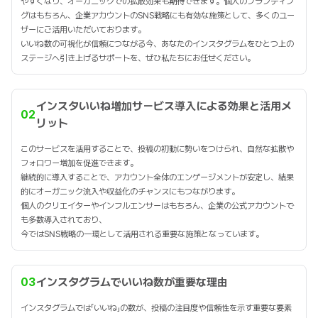
やすくなり、オーガニックでの拡散効果も期待できます。個人のブランディン
グはもちろん、企業アカウントのSNS戦略にも有効な施策として、多くのユー
ザーにご活用いただいております。
いいね数の可視化が信頼につながる今、あなたのインスタグラムをひとつ上の
ステージへ引き上げるサポートを、ぜひ私たちにお任せください。
インスタいいね増加サービス導入による効果と活用メ
02
リット
このサービスを活用することで、投稿の初動に勢いをつけられ、自然な拡散や
フォロワー増加を促進できます。
継続的に導入することで、アカウント全体のエンゲージメントが安定し、結果
的にオーガニック流入や収益化のチャンスにもつながります。
個人のクリエイターやインフルエンサーはもちろん、企業の公式アカウントで
も多数導入されており、
今ではSNS戦略の一環として活用される重要な施策となっています。
03
インスタグラムでいいね数が重要な理由
インスタグラムでは「いいね」の数が、投稿の注目度や信頼性を示す重要な要素