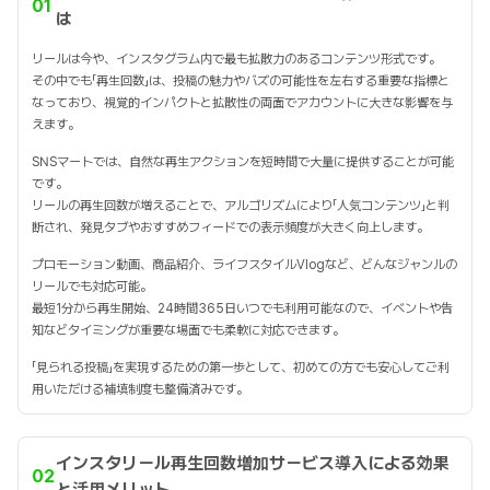
01
は
リールは今や、インスタグラム内で最も拡散力のあるコンテンツ形式です。
その中でも「再生回数」は、投稿の魅力やバズの可能性を左右する重要な指標と
なっており、視覚的インパクトと拡散性の両面でアカウントに大きな影響を与
えます。
SNSマートでは、自然な再生アクションを短時間で大量に提供することが可能
です。
リールの再生回数が増えることで、アルゴリズムにより「人気コンテンツ」と判
断され、発見タブやおすすめフィードでの表示頻度が大きく向上します。
プロモーション動画、商品紹介、ライフスタイルVlogなど、どんなジャンルの
リールでも対応可能。
最短1分から再生開始、24時間365日いつでも利用可能なので、イベントや告
知などタイミングが重要な場面でも柔軟に対応できます。
「見られる投稿」を実現するための第一歩として、初めての方でも安心してご利
用いただける補填制度も整備済みです。
インスタリール再生回数増加サービス導入による効果
02
と活用メリット