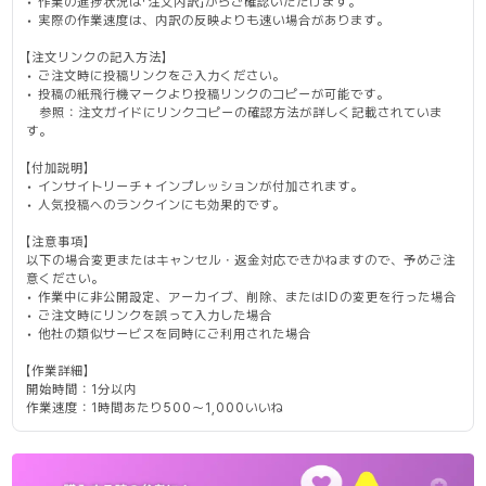
• 作業の進捗状況は「注文内訳」からご確認いただけます。
• 実際の作業速度は、内訳の反映よりも速い場合があります。
【注文リンクの記入方法】
• ご注文時に投稿リンクをご入力ください。
• 投稿の紙飛行機マークより投稿リンクのコピーが可能です。
参照：注文ガイドにリンクコピーの確認方法が詳しく記載されていま
す。
【付加説明】
• インサイトリーチ＋インプレッションが付加されます。
• 人気投稿へのランクインにも効果的です。
【注意事項】
以下の場合変更またはキャンセル・返金対応できかねますので、予めご注
意ください。
• 作業中に非公開設定、アーカイブ、削除、またはIDの変更を行った場合
• ご注文時にリンクを誤って入力した場合
• 他社の類似サービスを同時にご利用された場合
【作業詳細】
開始時間：1分以内
作業速度：1時間あたり500～1,000いいね