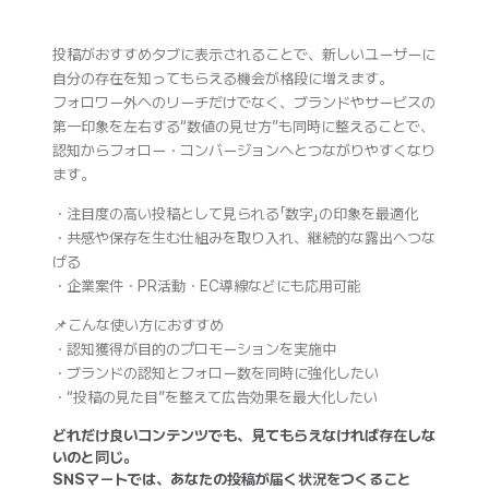
投稿がおすすめタブに表示されることで、新しいユーザーに
自分の存在を知ってもらえる機会が格段に増えます。
フォロワー外へのリーチだけでなく、ブランドやサービスの
第一印象を左右する“数値の見せ方”も同時に整えることで、
認知からフォロー・コンバージョンへとつながりやすくなり
ます。
・注目度の高い投稿として見られる「数字」の印象を最適化
・共感や保存を生む仕組みを取り入れ、継続的な露出へつな
げる
・企業案件・PR活動・EC導線などにも応用可能
📌こんな使い方におすすめ
・認知獲得が目的のプロモーションを実施中
・ブランドの認知とフォロー数を同時に強化したい
・“投稿の見た目”を整えて広告効果を最大化したい
どれだけ良いコンテンツでも、見てもらえなければ存在しな
いのと同じ。
SNSマートでは、あなたの投稿が届く状況をつくること