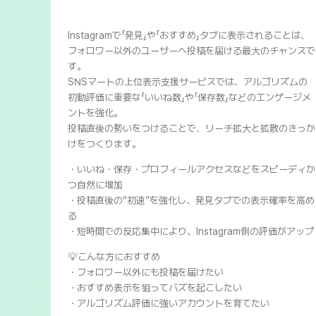
Instagramで「発見」や「おすすめ」タブに表示されることは、
フォロワー以外のユーザーへ投稿を届ける最大のチャンスで
す。
SNSマートの上位表示支援サービスでは、アルゴリズムの
初動評価に重要な「いいね数」や「保存数」などのエンゲージメ
ントを強化。
投稿直後の勢いをつけることで、リーチ拡大と拡散のきっか
けをつくります。
・いいね・保存・プロフィールアクセスなどをスピーディか
つ自然に増加
・投稿直後の“初速”を強化し、発見タブでの表示確率を高め
る
・短時間での反応集中により、Instagram側の評価がアップ
💡こんな方におすすめ
・フォロワー以外にも投稿を届けたい
・おすすめ表示を狙ってバズを起こしたい
・アルゴリズム評価に強いアカウントを育てたい