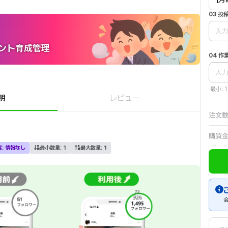
03 
カウント育成管理
04 
最小: 1
明
レビュー
注文
購買
度:
情報なし
最小数量:
1
最大数量:
1