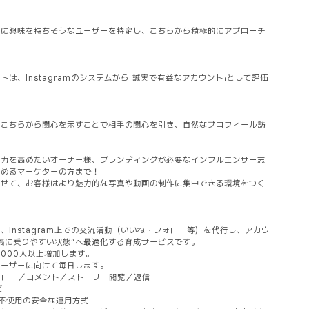
ツに興味を持ちそうなユーザーを特定し、こちらから積極的にアプローチ
は、Instagramのシステムから「誠実で有益なアカウント」として評価
、こちらから関心を示すことで相手の関心を引き、自然なプロフィール訪
響力を高めたいオーナー様、ブランディングが必要なインフルエンサー志
求めるマーケターの方まで！
に任せて、お客様はより魅力的な写真や動画の制作に集中できる環境をつく
、Instagram上での交流活動（いいね・フォロー等）を代行し、アカウ
稿に乗りやすい状態”へ最適化する育成サービスです。
1000人以上増加します。
ユーザーに向けて毎日します。
ロー／コメント／ストーリー閲覧／返信
ど
不使用の安全な運用方式