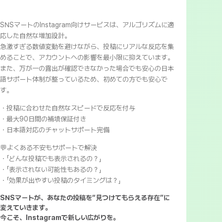
SNSマートのInstagram向けサービスは、アルゴリズムに適
応した自然な増加設計。
急激すぎる数値変動を避けながら、投稿にリアルな反応を集
めることで、アカウントへの影響を最小限に抑えています。
また、万が一の露出が確認できなかった場合でも安心の日本
語サポート体制が整っているため、初めての方でも安心で
す。
・投稿に合わせた自然なスピードで反応を付与
・最大90日間の補填保証付き
・日本語対応のチャットサポート完備
💬よくある不安もサポートで解決
・「どんな投稿でも表示されるの？」
・「表示されない可能性もあるの？」
・「効果が出やすい投稿のタイミングは？」
SNSマートが、あなたの投稿を“見つけてもらえる存在”に
変えていきます。
今こそ、Instagramで新しい広がりを。