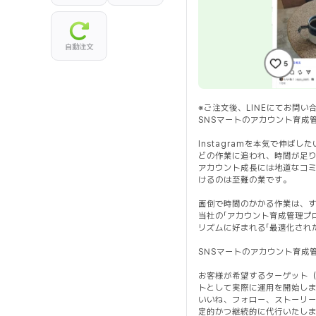
自動注文
`
※ご注文後、LINEにてお問
SNSマートのアカウント育成
Instagramを本気で伸ば
どの作業に追われ、時間が足
アカウント成長には地道なコ
けるのは至難の業です。
面倒で時間のかかる作業は、す
当社の「アカウント育成管理プ
リズムに好まれる「最適化され
SNSマートのアカウント育成
お客様が希望するターゲット
トとして実際に運用を開始し
いいね、フォロー、ストーリー閲
定的かつ継続的に代行いたし