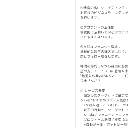
①精度の高いターゲティング：
お客様のビジネスやコンテン
を行います。
②アカウントの活性化：
継続的に活動しているアカウント
されやすくなります。
③自然なフォロワー増加：
機械的な数字の購入ではなく
問とフォローを促します。
時間を節約しながら確実に影
望の方、そしてプロの管理を
「地道な作業」はSNSマート
りませんか？
✅ サービス概要
・設定したターゲットに基づき
ントを“おすすめタブ・人気投
・1ヶ月を通してフォロワーが
・以下の行動を、ターゲット
いいね／フォロー／アンフォ
プロフィール訪問／検索 な
※自動ツール・ボットは一切