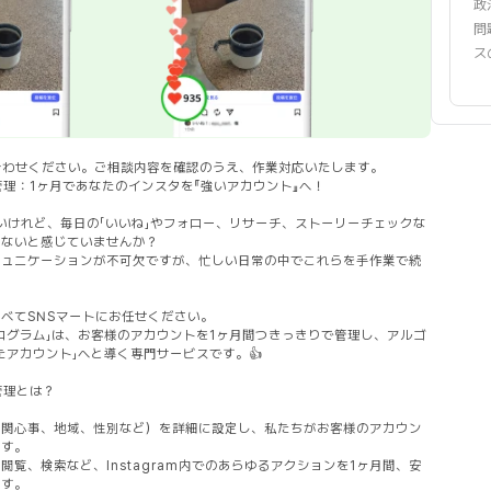
政
問
ス
い合わせください。ご相談内容を確認のうえ、作業対応いたします。
管理：1ヶ月であなたのインスタを『強いアカウント』へ！
したいけれど、毎日の「いいね」やフォロー、リサーチ、ストーリーチェックな
りないと感じていませんか？
ミュニケーションが不可欠ですが、忙しい日常の中でこれらを手作業で続
べてSNSマートにお任せください。
ログラム」は、お客様のアカウントを1ヶ月間つきっきりで管理し、アルゴ
たアカウント」へと導く専門サービスです。👍
管理とは？
（関心事、地域、性別など）を詳細に設定し、私たちがお客様のアカウン
ます。
覧、検索など、Instagram内でのあらゆるアクションを1ヶ月間、安
ます。