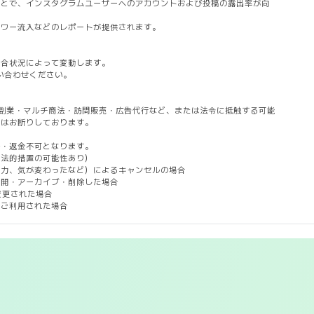
ことで、インスタグラムユーザーへのアカウントおよび投稿の露出率が向
ロワー流入などのレポートが提供されます。
競合状況によって変動します。
問い合わせください。
副業・マルチ商法・訪問販売・広告代行など、または法令に抵触する可能
用はお断りしております。
ル・返金不可となります。
は法的措置の可能性あり）
入力、気が変わったなど）によるキャンセルの場合
公開・アーカイブ・削除した場合
変更された場合
にご利用された場合