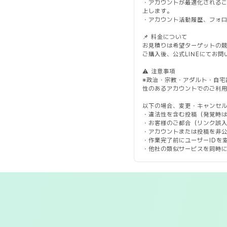
・アカウントが最適化される
上します。
・アカウント活動履歴、フォ
📌 料金について
お見積りは希望ターゲットの
ご購入後、公式LINEにてお
⚠️ 注意事項
※政治・宗教・アダルト・自宅
性のあるアカウントでのご利
以下の場合、変更・キャンセ
・違法性を含む投稿（発覚時
・お客様のご都合（リンク誤
・アカウントまたは投稿を非
・作業完了前にユーザーIDを
・他社の類似サービスを同時