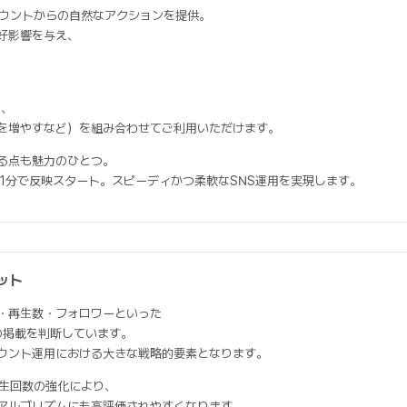
カウントからの自然なアクションを提供。
好影響を与え、
く、
を増やすなど）を組み合わせてご利用いただけます。
る点も魅力のひとつ。
短1分で反映スタート。スピーディかつ柔軟なSNS運用を実現します。
ット
・再生数・フォロワーといった
の掲載を判断しています。
ウント運用における大きな戦略的要素となります。
再生回数の強化により、
アルゴリズムにも高評価されやすくなります。