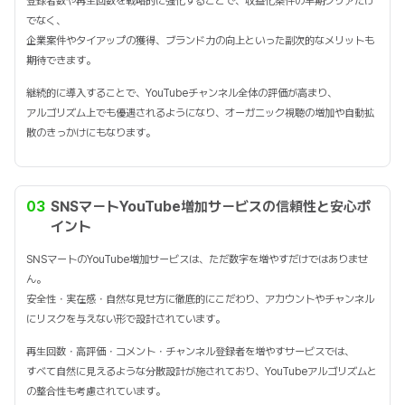
登録者数や再生回数を戦略的に強化することで、収益化条件の早期クリアだけ
でなく、
企業案件やタイアップの獲得、ブランド力の向上といった副次的なメリットも
期待できます。
継続的に導入することで、YouTubeチャンネル全体の評価が高まり、
アルゴリズム上でも優遇されるようになり、オーガニック視聴の増加や自動拡
散のきっかけにもなります。
03
SNSマートYouTube増加サービスの信頼性と安心ポ
イント
SNSマートのYouTube増加サービスは、ただ数字を増やすだけではありませ
ん。
安全性・実在感・自然な見せ方に徹底的にこだわり、アカウントやチャンネル
にリスクを与えない形で設計されています。
再生回数・高評価・コメント・チャンネル登録者を増やすサービスでは、
すべて自然に見えるような分散設計が施されており、YouTubeアルゴリズムと
の整合性も考慮されています。