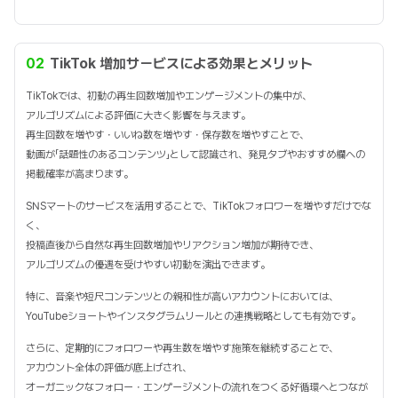
02
TikTok 増加サービスによる効果とメリット
TikTokでは、初動の再生回数増加やエンゲージメントの集中が、
アルゴリズムによる評価に大きく影響を与えます。
再生回数を増やす・いいね数を増やす・保存数を増やすことで、
動画が「話題性のあるコンテンツ」として認識され、発見タブやおすすめ欄への
掲載確率が高まります。
SNSマートのサービスを活用することで、TikTokフォロワーを増やすだけでな
く、
投稿直後から自然な再生回数増加やリアクション増加が期待でき、
アルゴリズムの優遇を受けやすい初動を演出できます。
特に、音楽や短尺コンテンツとの親和性が高いアカウントにおいては、
YouTubeショートやインスタグラムリールとの連携戦略としても有効です。
さらに、定期的にフォロワーや再生数を増やす施策を継続することで、
アカウント全体の評価が底上げされ、
オーガニックなフォロー・エンゲージメントの流れをつくる好循環へとつなが