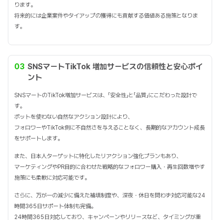
ります。
将来的には企業案件やタイアップの獲得にも貢献する価値ある施策となりま
す。
03
SNSマートTikTok 増加サービスの信頼性と安心ポイ
ント
SNSマートのTikTok増加サービスは、「安全性」と「品質」にこだわった設計で
す。
ボットを使わない自然なアクション設計により、
フォロワーやTikTok側に不自然さを与えることなく、長期的なアカウント成長
をサポートします。
また、日本人ターゲットに特化したリアクション強化プランもあり、
マーケティングやPR目的に合わせた戦略的なフォロワー購入・再生回数増やす
施策にも柔軟に対応可能です。
さらに、万が一の減少に備えた補填制度や、深夜・休日を問わず対応可能な24
時間365日サポート体制も完備。
24時間365日対応しており、キャンペーンやリリースなど、タイミングが重