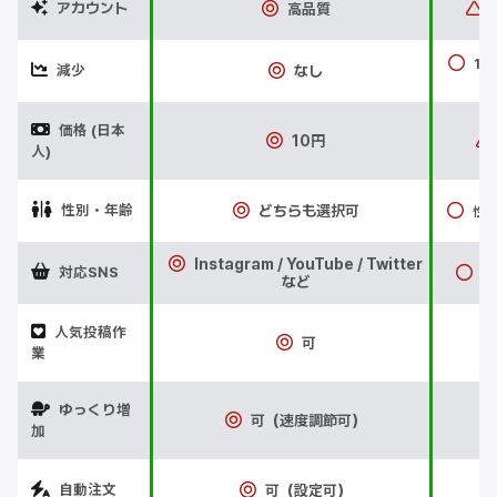
アカウント
高品質
1ヶ
減少
なし
価格 (日本
10円
人)
性別・年齢
どちらも選択可
性別
Instagram / YouTube / Twitter
対応SNS
In
など
人気投稿作
可
業
ゆっくり増
可（速度調節可）
加
自動注文
可（設定可）