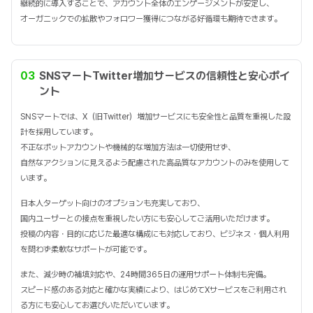
継続的に導入することで、アカウント全体のエンゲージメントが安定し、
オーガニックでの拡散やフォロワー獲得につながる好循環も期待できます。
03
SNSマートTwitter増加サービスの信頼性と安心ポイ
ント
SNSマートでは、X（旧Twitter）増加サービスにも安全性と品質を重視した設
計を採用しています。
不正なボットアカウントや機械的な増加方法は一切使用せず、
自然なアクションに見えるよう配慮された高品質なアカウントのみを使用して
います。
日本人ターゲット向けのオプションも充実しており、
国内ユーザーとの接点を重視したい方にも安心してご活用いただけます。
投稿の内容・目的に応じた最適な構成にも対応しており、ビジネス・個人利用
を問わず柔軟なサポートが可能です。
また、減少時の補填対応や、24時間365日の運用サポート体制も完備。
スピード感のある対応と確かな実績により、はじめてXサービスをご利用され
る方にも安心してお選びいただいています。