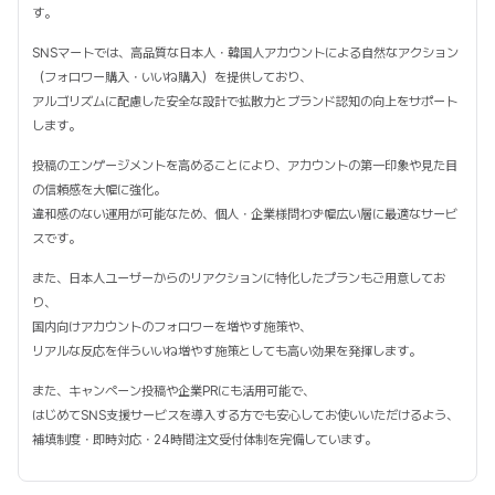
す。
SNSマートでは、高品質な日本人・韓国人アカウントによる自然なアクション
（フォロワー購入・いいね購入）を提供しており、
アルゴリズムに配慮した安全な設計で拡散力とブランド認知の向上をサポート
します。
投稿のエンゲージメントを高めることにより、アカウントの第一印象や見た目
の信頼感を大幅に強化。
違和感のない運用が可能なため、個人・企業様問わず幅広い層に最適なサービ
スです。
また、日本人ユーザーからのリアクションに特化したプランもご用意してお
り、
国内向けアカウントのフォロワーを増やす施策や、
リアルな反応を伴ういいね増やす施策としても高い効果を発揮します。
また、キャンペーン投稿や企業PRにも活用可能で、
はじめてSNS支援サービスを導入する方でも安心してお使いいただけるよう、
補填制度・即時対応・24時間注文受付体制を完備しています。