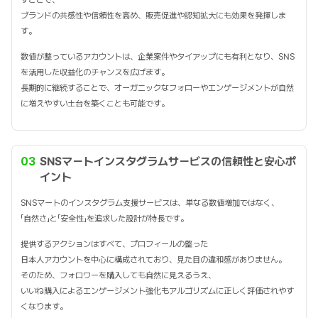
ブランドの共感性や信頼性を高め、販売促進や認知拡大にも効果を発揮しま
す。
数値が整っているアカウントは、企業案件やタイアップにも有利となり、SNS
を活用した収益化のチャンスを広げます。
長期的に継続することで、オーガニックなフォローやエンゲージメントが自然
に増えやすい土台を築くことも可能です。
03
SNSマートインスタグラムサービスの信頼性と安心ポ
イント
SNSマートのインスタグラム支援サービスは、単なる数値増加ではなく、
「自然さ」と「安全性」を追求した設計が特長です。
提供するアクションはすべて、プロフィールの整った
日本人アカウントを中心に構成されており、見た目の違和感がありません。
そのため、フォロワーを購入しても自然に見えるうえ、
いいね購入によるエンゲージメント強化もアルゴリズムに正しく評価されやす
くなります。