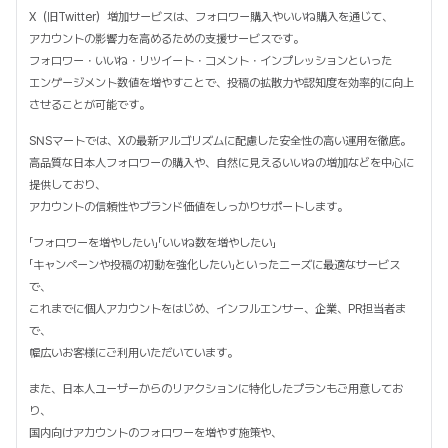
X（旧Twitter）増加サービスは、フォロワー購入やいいね購入を通じて、
アカウントの影響力を高めるための支援サービスです。
フォロワー・いいね・リツイート・コメント・インプレッションといった
エンゲージメント数値を増やすことで、投稿の拡散力や認知度を効率的に向上
させることが可能です。
SNSマートでは、Xの最新アルゴリズムに配慮した安全性の高い運用を徹底。
高品質な日本人フォロワーの購入や、自然に見えるいいねの増加などを中心に
提供しており、
アカウントの信頼性やブランド価値をしっかりサポートします。
「フォロワーを増やしたい」「いいね数を増やしたい」
「キャンペーンや投稿の初動を強化したい」といったニーズに最適なサービス
で、
これまでに個人アカウントをはじめ、インフルエンサー、企業、PR担当者ま
で、
幅広いお客様にご利用いただいています。
また、日本人ユーザーからのリアクションに特化したプランもご用意してお
り、
国内向けアカウントのフォロワーを増やす施策や、