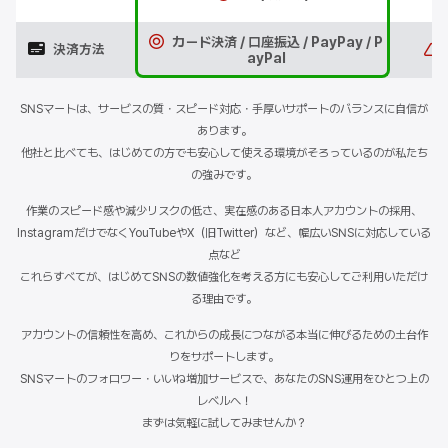
カード決済 / 口座振込 / PayPay / P
決済方法
ayPal
SNSマートは、サービスの質・スピード対応・手厚いサポートのバランスに自信が
あります。
他社と比べても、はじめての方でも安心して使える環境がそろっているのが私たち
の強みです。
作業のスピード感や減少リスクの低さ、実在感のある日本人アカウントの採用、
InstagramだけでなくYouTubeやX（旧Twitter）など、幅広いSNSに対応している
点など
これらすべてが、はじめてSNSの数値強化を考える方にも安心してご利用いただけ
る理由です。
アカウントの信頼性を高め、これからの成長につながる本当に伸びるための土台作
りをサポートします。
SNSマートのフォロワー・いいね増加サービスで、あなたのSNS運用をひとつ上の
レベルへ！
まずは気軽に試してみませんか？