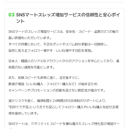
03
SNSマートスレッズ増加サービスの信頼性と安心ポイ
ント
SNSマートのスレッズ増加サービスは、安全性・スピード・品質の3つの軸で
高い評価をいただいています。
すべての作業において、不正なボットやスパム的な挙動は一切排除し、
自然に見えるフォロワー増やす・いいね増やす対応を実現。
日本人・韓国人のリアルなアカウントからのアクションを中心としており、違
和感のない運用を可能にします。
また、反映スピードも非常に速く、注文後すぐに、
数値の増加（いいね購入・フォロワー購入など）が始まるため、
キャンペーンやプロモーションの初動を逃さない即応性が強みです。
減少リスクも低く、補填制度と24時間365日体制のサポートにより、
「初めてで不安」という方でも安心してフォロワー購入やいいね購入を試せる環
境を提供しています。
SNSマートは、クオリティとスピードを兼ね備えたスレッズ特化型の増加サー