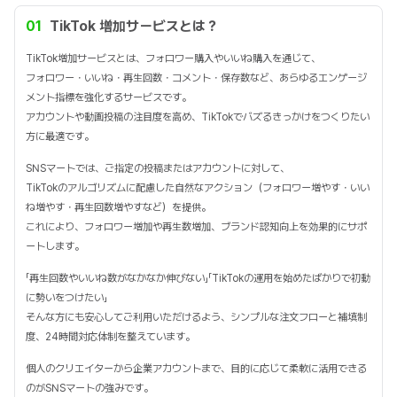
01
TikTok 増加サービスとは？
TikTok増加サービスとは、フォロワー購入やいいね購入を通じて、
フォロワー・いいね・再生回数・コメント・保存数など、あらゆるエンゲージ
メント指標を強化するサービスです。
アカウントや動画投稿の注目度を高め、TikTokでバズるきっかけをつくりたい
方に最適です。
SNSマートでは、ご指定の投稿またはアカウントに対して、
TikTokのアルゴリズムに配慮した自然なアクション（フォロワー増やす・いい
ね増やす・再生回数増やすなど）を提供。
これにより、フォロワー増加や再生数増加、ブランド認知向上を効果的にサポ
ートします。
「再生回数やいいね数がなかなか伸びない」「TikTokの運用を始めたばかりで初動
に勢いをつけたい」
そんな方にも安心してご利用いただけるよう、シンプルな注文フローと補填制
度、24時間対応体制を整えています。
個人のクリエイターから企業アカウントまで、目的に応じて柔軟に活用できる
のがSNSマートの強みです。