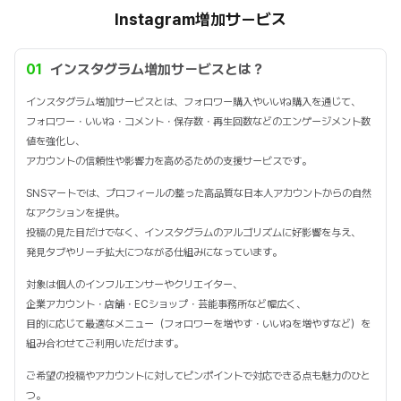
Instagram増加サービス
01
インスタグラム増加サービスとは？
インスタグラム増加サービスとは、フォロワー購入やいいね購入を通じて、
フォロワー・いいね・コメント・保存数・再生回数などのエンゲージメント数
値を強化し、
アカウントの信頼性や影響力を高めるための支援サービスです。
SNSマートでは、プロフィールの整った高品質な日本人アカウントからの自然
なアクションを提供。
投稿の見た目だけでなく、インスタグラムのアルゴリズムに好影響を与え、
発見タブやリーチ拡大につながる仕組みになっています。
対象は個人のインフルエンサーやクリエイター、
企業アカウント・店舗・ECショップ・芸能事務所など幅広く、
目的に応じて最適なメニュー（フォロワーを増やす・いいねを増やすなど）を
組み合わせてご利用いただけます。
ご希望の投稿やアカウントに対してピンポイントで対応できる点も魅力のひと
つ。