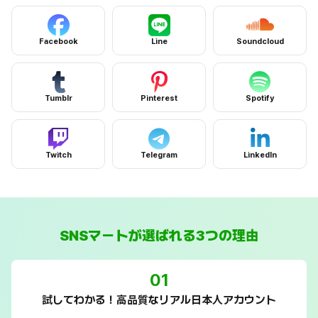
Facebookサービスページへ
Lineサービスページへ
Soundclou
Facebook
Line
Soundcloud
Tumblrサービスページへ
Pinterestサービスページへ
Spotifyサー
Tumblr
Pinterest
Spotify
Twitchサービスページへ
Telegramサービスページへ
LinkedInサ
Twitch
Telegram
LinkedIn
SNSマートが選ばれる3つの理由
01
試してわかる！高品質なリアル日本人アカウント