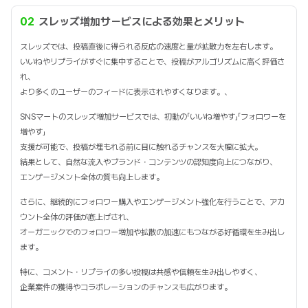
02
スレッズ増加サービスによる効果とメリット
スレッズでは、投稿直後に得られる反応の速度と量が拡散力を左右します。
いいねやリプライがすぐに集中することで、投稿がアルゴリズムに高く評価さ
れ、
より多くのユーザーのフィードに表示されやすくなります。、
SNSマートのスレッズ増加サービスでは、初動の「いいね増やす」「フォロワーを
増やす」
支援が可能で、投稿が埋もれる前に目に触れるチャンスを大幅に拡大。
結果として、自然な流入やブランド・コンテンツの認知度向上につながり、
エンゲージメント全体の質も向上します。
さらに、継続的にフォロワー購入やエンゲージメント強化を行うことで、アカ
ウント全体の評価が底上げされ、
オーガニックでのフォロワー増加や拡散の加速にもつながる好循環を生み出し
ます。
特に、コメント・リプライの多い投稿は共感や信頼を生み出しやすく、
企業案件の獲得やコラボレーションのチャンスも広がります。