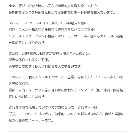
また、万が一の減少時にも安心の補填対応制度を設けており、
長期的なインスタ運用を見据えた安定的なサポート体制を整えています。
SNSマートでは、フォロワー購入・いいね購入を軸に、
保存・コメント購入など多様な指標を自然なバランスで提供。
リアルなエンゲージメント構成により、ユーザーに違和感を与えずにSNS運用
を進めることができます。
さらに、24時間365日対応の即時反映システムにより、
深夜や休日でも注文が可能。
必要なときにすぐ使える利便性も大きな強みです。
これまでに、個人インフルエンサーから企業・有名人アカウントまで多くの導
入実績があり、
業種・目的・ターゲット層に合わせた柔軟なカスタマイズ（例：性別・国籍指
定）にも対応しています。
SNSを本気で活用したいすべての方にとって、SNSマートは
「安心してフォロワーを増やす」「効果的にいいねを増やす」ための、信頼と実績に
基づく最適なパートナーです。