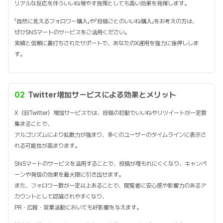
リアルな反応を伴ういいね増やす施策としても高い効果を発揮します。
「自然に見えるフォロワー購入」や「投稿ごとのいいね購入」をお考えの方は、
ぜひSNSマートのサービスをご活用ください。
実績と信頼に裏打ちされたサポートで、あなたのX運用を強力に後押ししま
す。
02
Twitter増加サービスによる効果とメリット
X（旧Twitter）増加サービスでは、投稿の初動でいいねやリツイートが一定数
集まることで、
アルゴリズムにより拡散力が強まり、多くのユーザーのタイムラインに表示さ
れる可能性が高まります。
SNSマートのサービスを活用することで、投稿が埋もれにくくなり、キャンペ
ーンや発信の効果を最大限に引き出せます。
また、フォロワー数が一定以上あることで、閲覧者に安心感や影響力のあるア
カウントとして認識されやすくなり、
PR・広報・営業活動においても好影響を与えます。