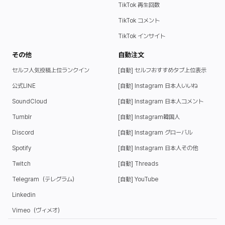
TikTok 再生回数
TikTok コメント
TikTok インサイト
その他
自動注文
セルフ人気投稿上位ランクイン
[自動] セルフおすすめタブ上位表示
公式LINE
[自動] Instagram 日本人いいね
SoundCloud
[自動] Instagram 日本人コメント
Tumblr
[自動] Instagram韓国人
Discord
[自動] Instagram グローバル
Spotify
[自動] Instagram 日本人その他
Twitch
[自動] Threads
Telegram（テレグラム）
[自動] YouTube
Linkedin
Vimeo（ヴィメオ）